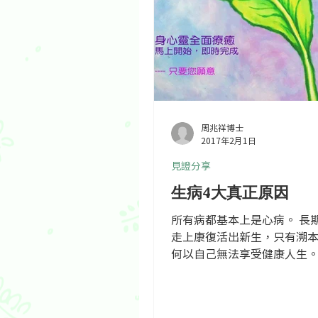
周兆祥博士
2017年2月1日
見證分享
生病4大真正原因
所有病都基本上是心病。 長
走上康復活出新生，只有溯
何以自己無法享受健康人生。 多年前
經驗觀察加上長時間安靜默
這樣的結論：生病的最基本心
方面的污染阻滯偏差—-通常