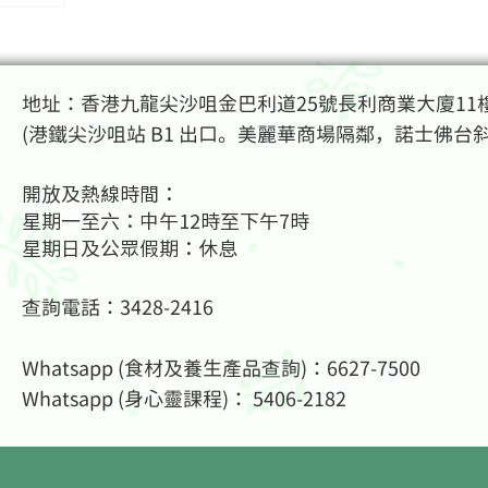
： (1)
樣看自己；每
別上心，無法
地址：香港九龍尖沙咀金巴利道25號長利商業大廈11樓
(港鐵尖沙咀站 B1 出口。美麗華商場隔鄰，諾士佛台
到世界的認
）人家所要求
開放及熱線時間：
去甘心為奴，
星期一至六：中午12時至下午7時
知道發生了甚
星期日及公眾假期：休息
做自己，頂天
健
查詢電話：3428-2416
的意見都只不
本無見不
Whatsapp (食材及養生產品查詢)：6627-7500
須介懷。我更
意見就愈有
Whatsapp (身心靈課程
)： 5406-2182
己的真正身
能、睿智、可