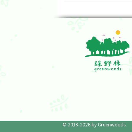
一族，都有這些問題，一種至多種
介意別人看自己 原來長期病、病得慘的
朋友往往都非常介意人家怎
次有誰講了甚麼，他們都特
氣定神閒。 這種人長期生活在恐懼之
中，毫無安全感，害怕得不
同，「無法做人」。 這種人於是終其一
生戰戰兢兢去做（自己以為
的人，按照普世錯誤的價值
人錯自己又照錯，沒有醒覺
麼事、更無勇氣去反抗，去
立地做人，此生瀟灑走一回。 所以想
康做人，先要搞清楚；人家
過是人家的偏見（人世間根
偏），與自己無關，根本無
明白到愈是對自己不恭維的
益，愈該感恩。 能夠昂首做人，活出真
我，只因為我們搞清楚了自
© 2013-2026 by Greenwoods.
份，記起自己如何神聖、大