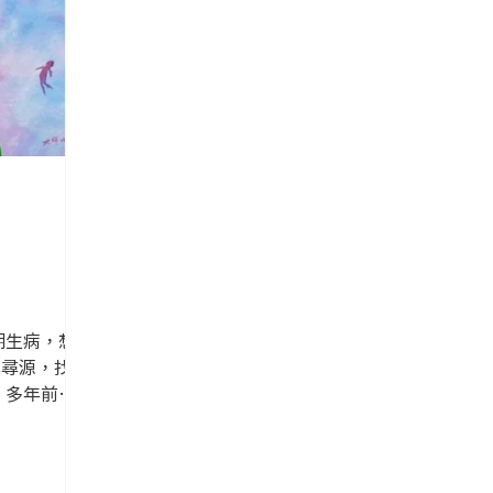
期生病，想
本尋源，找出
線
思，祥哥得到
因，在於4
與健康無緣