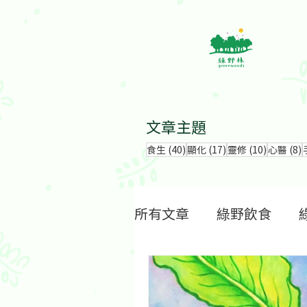
文章主題
40 篇文章
17 篇文章
10 篇文
食生
(40)
顯化
(17)
靈修
(10)
心醫
(8)
所有文章
綠野飲食