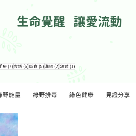
生命覺醒 讓愛流動
章
8 篇文章
7 篇文章
6 篇文章
5 篇文章
2 篇文章
1 篇文章
手療
(7)
食譜
(6)
斷食
(5)
洗腸
(2)
頌缽
(1)
綠野能量
綠野排毒
綠色健康
見證分享