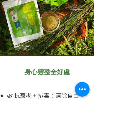
身心靈整全好處
​🌿 抗衰老 + 排毒：清除自由
基，促進肝臟解毒，提升活力
❤️ 心血管支持：軟化血管，改
善循環，輔助三高管理​
🛡️ 免疫升級：日常防護，減少