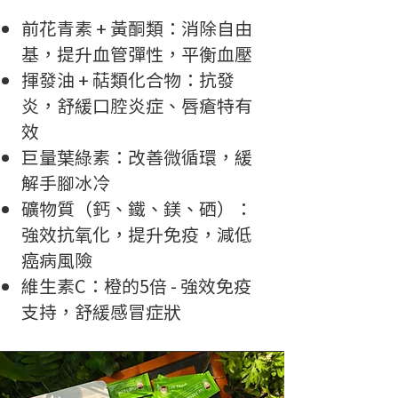
前花青素 + 黃酮類：消除自由
基，提升血管彈性，平衡血壓​
揮發油 + 萜類化合物：抗發
炎，舒緩口腔炎症、唇瘡特有
效​​
巨量葉綠素：改善微循環，緩
解手腳冰冷​
礦物質（鈣、鐵、鎂、硒）：
強效抗氧化，提升免疫，減低
癌病風險
維生素C：橙的5倍 - 強效免疫
支持，舒緩感冒症狀