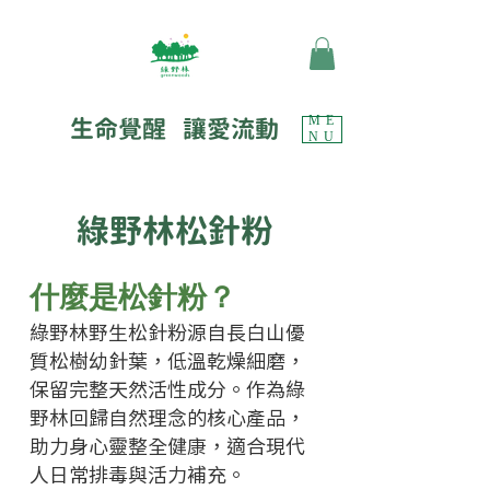
生命覺醒 讓愛流動
ME
NU
​綠野林松針粉
什麼是松針粉？
綠野林野生松針粉源自長白山優
質松樹幼針葉，低溫乾燥細磨，
保留完整天然活性成分。作為綠
野林回歸自然理念的核心產品，
助力身心靈整全健康，適合現代
人日常排毒與活力補充。