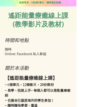
遙距能量療癒線上課
(教學影片及教材)
時間和地點
隨時
Online: Facebook 私人群組
關於本活動
【遙距能量療癒線上課】
~
 6
個單元，12條影片，20份教材
~ 易學，迅速上手~ 每個人都可以是能量療癒
師
~ 也適合已遠居海外的學生參加！
~ 隨時隨地學習、重溫