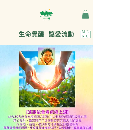
生命覺醒 讓愛流動
ME
NU