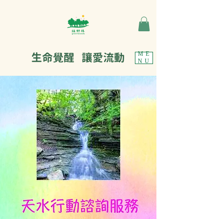
生命覺醒 讓愛流動
ME
NU