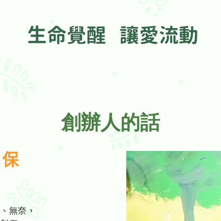
生命覺醒 讓愛流動
創辦人的話
自保
、無奈，