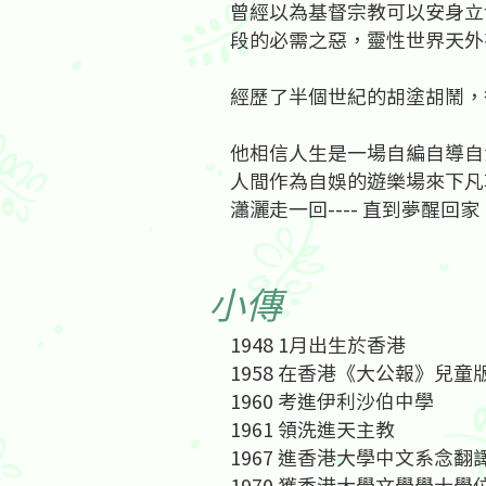
曾經以為基督宗教可以安身立
段的必需之惡，靈性世界天外
經歷了半個世紀的胡塗胡鬧，
他相信人生是一場自編自導自
人間作為自娛的遊樂場來下凡
瀟灑走一回---- 直到夢醒
​小傳
1948 1月出生於香港
1958 在香港《大公報》兒
1960 考進伊利沙伯中學
1961 領洗進天主教
1967 進香港大學中文系念翻
1970 獲香港大學文學學士學