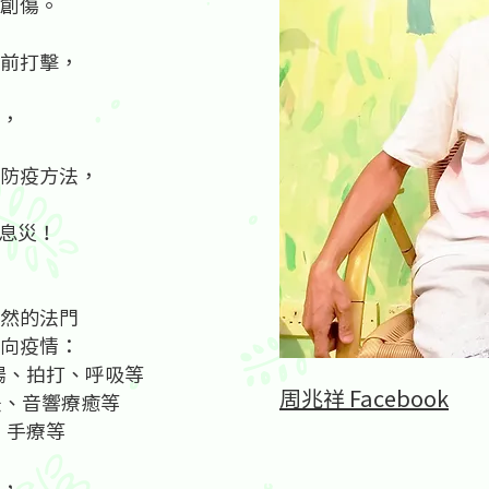
創傷。
前打擊，
，
防疫方法，
能息災！
然的法門
向疫情：
腸、拍打、呼吸等
周兆祥 Facebook
法、音響療癒等
、手療等
，