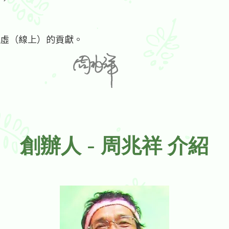
虛（線上）的貢獻。
創辦人 - 周兆祥 介紹