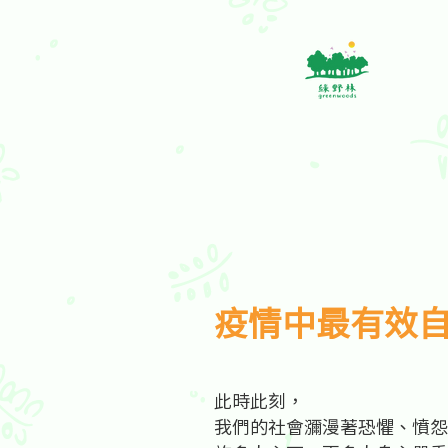
疫情中最有效
此時此刻，
我們的社會瀰漫著恐懼、憤怨