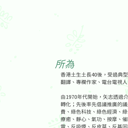
所為
香港土生土長40後，受過典
翻譯、專欄作家、電台電視人
由1970年代開始，矢志透
轉化；先後率先倡議推廣的議
費、綠色科技、綠色經濟、綠
療癒、靜心、氣功、按摩、催
電、反吸煙、反皮草、反基因