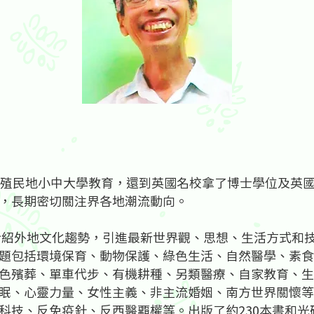
型殖民地小中大學教育，還到英國名校拿了博士學位及英
，長期密切關注界各地潮流動向。
過介紹外地文化趨勢，引進最新世界觀、思想、生活方式和
題包括環境保育、動物保護、綠色生活、自然醫學、素食
色殯葬、單車代步、有機耕種、另類醫療、自家教育、生
眠、心靈力量、女性主義、非主流婚姻、南方世界關懷等
科技、反免疫針、反西醫覇權等。出版了約230本書和光