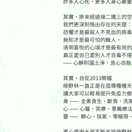
許多人心死，更多人身心嚴重
其實，原來經過接二連三的空
我們更深刻悟出存在的天理：
恐懼才是最殺人不見血的病毒
無知才是最可怕的敵人，
清明喜悅的心境才是最有效的
真正愛自己愛別人才百毒不侵
—— 心靜則國土淨，息心自
其實，自從2013開檔
綠野林一直正是在倡導種種天
讓大家可以輕易提升免疫力傲
身 —— 全素食生、斷食、洗
心 —— 心醫、笑療、意義療
靈 —— 靜心、採氣、零極限
衷心感謝大家不斷支持綠野林