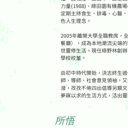
力量(1988)、綠田園有機農場
定期主持食生、排毒、心醫、
色人生理念。
2005年離開大學全職教席，
餐廳），成為本地潮流尖端的
世靈修生活。現任綠野林創辦
學校校董。
由初中時代開始，決志終生過
師、導師、社會意見領袖，又
潑，孜孜不倦四出倡導另類文
夢寐以求的生活方式，活出靈
所悟