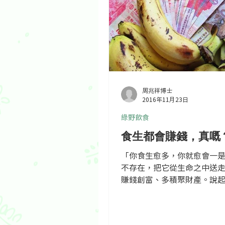
周兆祥博士
2016年11月23日
綠野飲食
食生都會賺錢，真嘅
「你食生愈多，你就愈會一
不存在，把它從生命之中送
賺錢創富、多積聚財產。說
盾，其實兩種發展都有個共
有志食生者來說極為重要的
名食生教練Karen Knowle