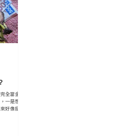
？
是完全當金錢
走，一是想多
起來好像挺矛
通點。這是對
：自由。」著
r這樣說。 也許