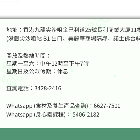
的關係居然會
因為金錢和食
，你與金錢的
生與賺錢是
地址：香港九龍尖沙咀金巴利道25號長利商業大廈11樓
(港鐵尖沙咀站 B1 出口。美麗華商場隔鄰，諾士佛台
生命的期許不
子一一放下
滋味。You
開放及熱線時間：
You get
星期一至六：中午12時至下午7時
種輕鬆自在滿足
星期日及公眾假期：休息
豐盛（包括錢
查詢電話：3428-2416
org/produc
-1c6f-
Whatsapp (食材及養生產品查詢)：6627-7500
org/shop-3
Whatsapp (身心靈課程
)： 5406-2182