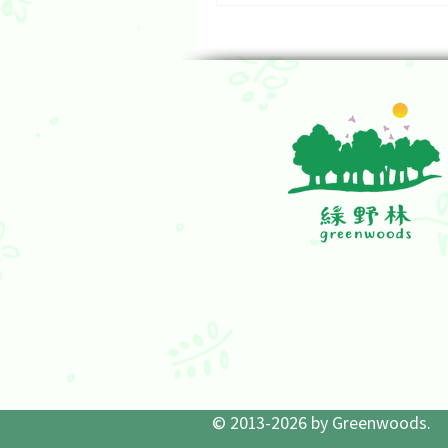
你從來沒有想過：你和錢財
直接影響你食生能否成功，
物原是息息相關的，事實上
關係決定你生命的成敗。 食
兩碼事? 錯了。 道理在這裡：當我們食生
之後，人生觀必然轉化，對
再一樣，以前內心的負累擔
了，開始體驗到身心靈自由的
don’t get what you want. 
what you FEEL。正是這
無求的心境，令你吸引到大
財）進入生命。 學食生：
http://www.greenwoodshk.
t-page/7f2f1f42-2447-9a57
478658ec9173 學發財：
http://www.greenwoodshk.
#食生 #賺錢 #自
© 2013-2026 by Greenwoods.