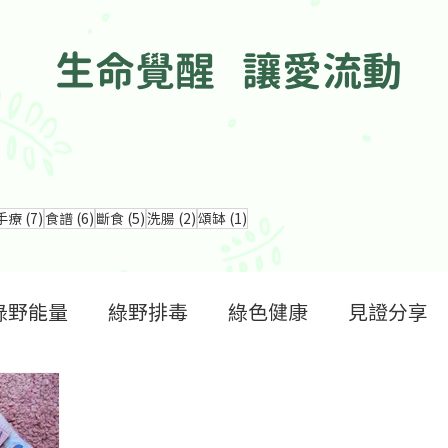
生命覺醒 讓愛流動
章
8 篇文章
7 篇文章
6 篇文章
5 篇文章
2 篇文章
1 篇文章
手療
(7)
食譜
(6)
斷食
(5)
洗腸
(2)
頌缽
(1)
綠野能量
綠野排毒
綠色健康
見證分享