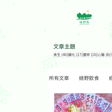
文章主題
40 篇文章
17 篇文章
10 篇文
食生
(40)
顯化
(17)
靈修
(10)
心醫
(8)
所有文章
綠野飲食