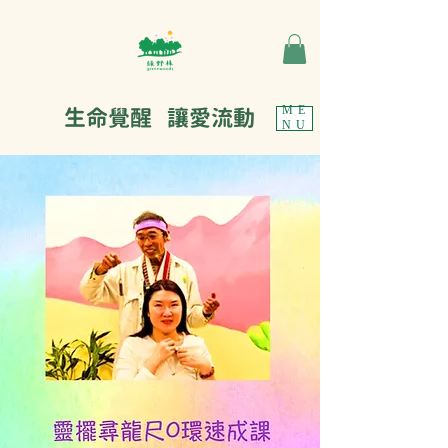
生命覺醒 讓愛流動
ME
NU