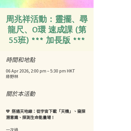
周兆祥活動：靈擺、尋
龍尺、O環 速成課 (第
55班) *** 加長版 ***
時間和地點
06 Apr 2026, 2:00 pm – 5:30 pm HKT
綠野林
關於本活動
💛  搭通天地線：從宇宙下載「天機」、窺探
潛意識、探測生命能量場！
一次過