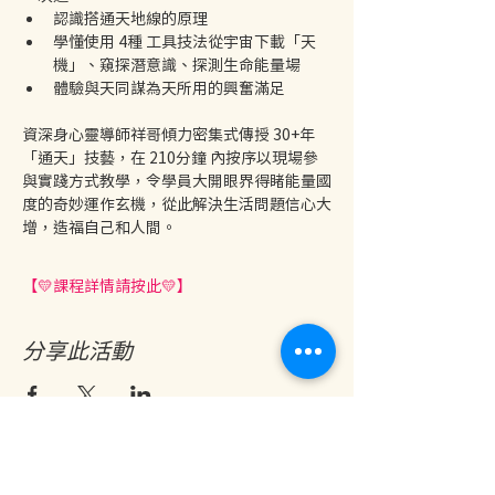
認識搭通天地線的原理
學懂使用 4種 工具技法從宇宙下載「天
機」、窺探潛意識、探測生命能量場
體驗與天同謀為天所用的興奮滿足
資深身心靈導師祥哥傾力密集式傳授 30+年
「通天」技藝，在 210分鐘 內按序以現場參
與實踐方式教學，令學員大開眼界得睹能量國
度的奇妙運作玄機，從此解決生活問題信心大
增，造福自己和人間。
【💛課程詳情請按此💛】
分享此活動