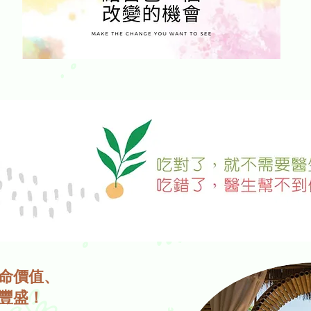
命價值、
豐盛！