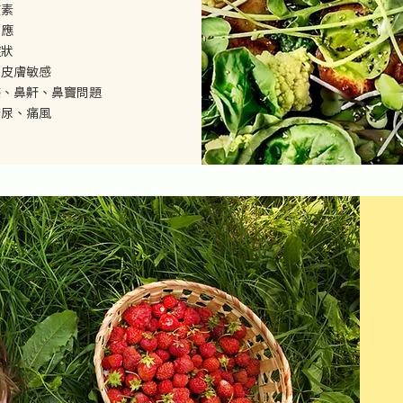
質素
反應
症狀
、皮膚敏感
感、鼻鼾、鼻竇問題
糖尿、痛風