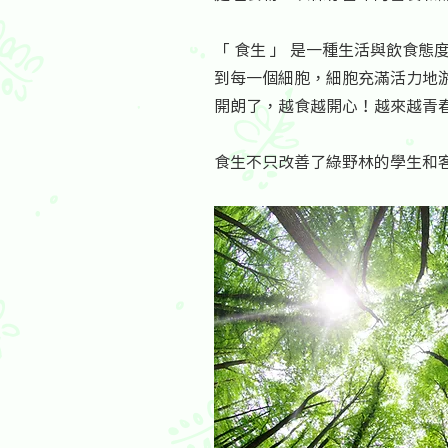
「 食生 」 是一種生活與飲食
到每一個細胞，細胞充滿活力地
開朗了，越食越開心！越來越青
​食生不只改善了綠野林的學生