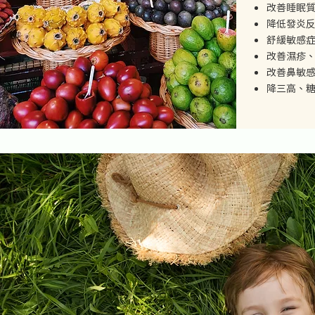
​改善睡眠
降低發炎
舒緩敏感
​改善濕疹
改善鼻敏
降三高、