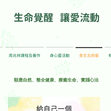
生命覺醒 讓愛流動
周兆祥課程及著作
身心靈活動
食生及廚藝
​順應自然、整全健康、療癒生命、實踐心法