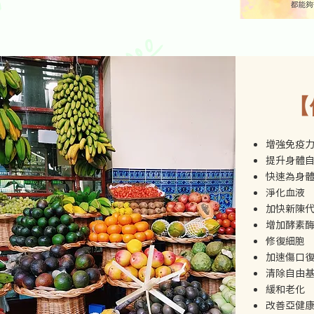
​
增強免疫
提升身體
快速為身
淨化血液
加快新陳
增加酵素酶
修復細胞
加速傷口
清除自由基 
緩和老化
改善亞健