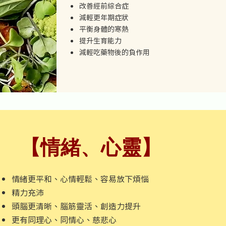
改善經前綜合症
減輕更年期症狀
平衡身體的寒熱
提升生育能力
減輕吃藥物後的負作用
​【情緒、心靈】
情緒更平和、心情輕鬆、容易放下煩惱
精力充沛
頭腦更清晰、腦筋靈活、創造力提升
更有同理心、同情心、慈悲心