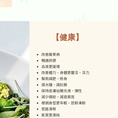
​【健康】
改善腸胃病
暢通排便
血液更循環
改善體力，身體更靈活、活力
​​幫助減肥、修身
減水腫、減肚腩
保持皮膚幼嫩光滑、彈性
減少縐紋，減退黑斑 ​
樣貌身型更年輕，逆齡凍齡
​思路清晰
氣質更清純