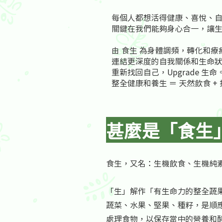
每個人都想活得健康、喜悅、
關鍵在我們能夠身心合一，讓
由 食生 為身體調頻，轉化和療
連結更深度的自我關係和生命
重新找回自己，Upgrade 生命
整全健康和養生 ＝ 天然飲食 + 
甚麼是「食生
食生，又名：生機飲食、生機純素 (英：Ra
「生」解作「有生命力的整全蔬果」 (
蔬菜、水果、堅果、種籽，是順應
處理食物，以保存當中的營養和