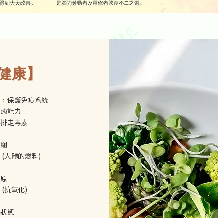
【健康】
力，保護免疫系統
自癒能力
體排走毒素
代謝
 (人體的燃料)
復原
(抗氧化)
康狀態