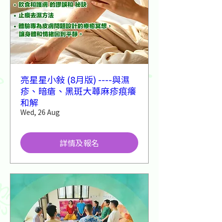
亮星星小敍 (8月版) ----與濕
疹、暗瘡、黑斑大蕁麻疹痕癢
和解
Wed, 26 Aug
詳情及報名