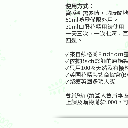
使用方式：
當感到需要時，隨時隨
50ml噴霧僅限外用。
30ml口服花精用法使用:
一天三次、一次七滴，直
四週。
✓來自蘇格蘭Findhor
✓依據Bach醫師的原始
✓只用100%天然及有
✓英國花精製造商協會(BA
✓榮獲英國多項大獎
會員9折 (請登入會員專
上課及購物滿$2,000，