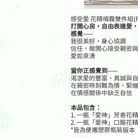
感受愛 花精噴霧雙件組(FEE
打開心房，自由表達愛
感覺
——
我很美好，身心協調
信任，敞開心接受親密
愛如泉湧
當你正感覺到
——
渴求愛的豐富、真誠與
在親密時刻難為情、緊
在情感關係中缺乏自信
本品包含：
1. 一瓶「愛神」芳香花精
2. 一瓶「愛神」口服花精
*皆為便攜塑膠瓶裝版本