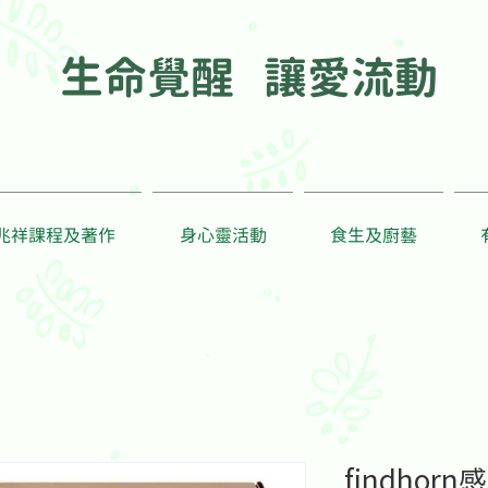
生命覺醒 讓愛流動
兆祥課程及著作
身心靈活動
食生及廚藝
findhor