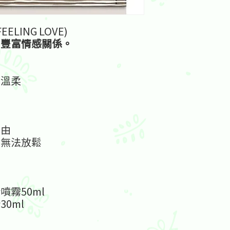
LING LOVE)
，豐富情感關係。
與溫柔
自由
繃無法放鬆
噴霧50ml
30ml