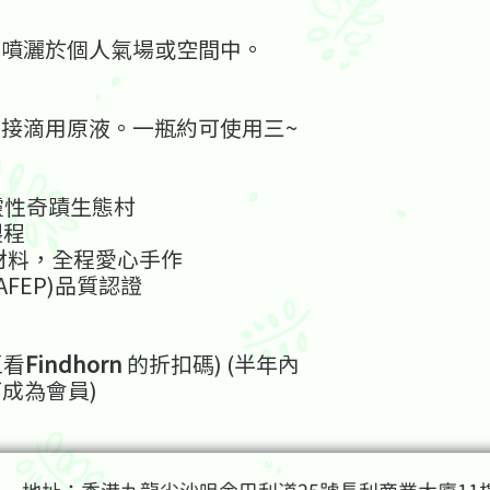
地噴灑於個人氣場或空間中。
接滴用原液。一瓶約可使用三~
n靈性奇蹟生態村
製程
機材料，全程愛心手作
FEP)品質認證
區看
Findhorn
的折扣碼) (半年內
可成為會員)