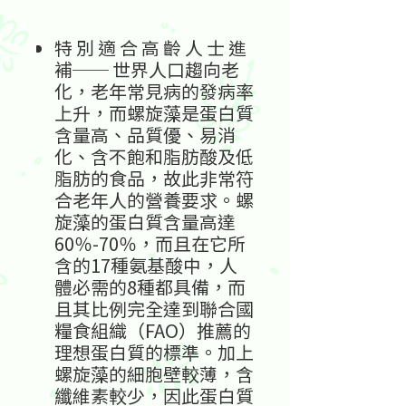
特
別
適
合
高
齡
人
士
進
補──
世界人口趨向老
化，老年常見病的發病率
上升，而螺旋藻是蛋白質
含量高、品質優、易消
化、含不飽和脂肪酸及低
脂肪的食品，故此非常符
合老年人的營養要求。螺
旋藻的蛋白質含量高達
60％-70％，而且在它所
含的17種氨基酸中，人
體必需的8種都具備，而
且其比例完全達到聯合國
糧食組織
（FAO）
推薦的
理想蛋白質的標準。加上
螺旋藻的細胞壁較薄，含
纖維素較少，因此蛋白質