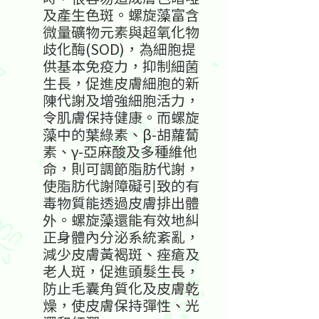
及產生色斑。螺旋藻富含
微量礦物元素與超氧化物
歧化酶(SOD)，為細胞提
供基本免疫力，抑制細菌
生長，促進皮膚細胞的新
陳代謝及增強細胞活力，
令肌膚保持健康。而螺旋
藻中的葉綠素、β-胡蘿蔔
素、γ-亞麻酸及多種維他
命，則可調節脂肪代謝，
使脂肪代謝障礙引致的有
毒物質能透過皮膚排出體
外。螺旋藻還能有效地糾
正身體內分泌系統紊亂，
減少皮膚黃褐斑、痤瘡及
老人斑，促進頭髮生長，
防止毛囊角質化及皮膚乾
燥，使皮膚保持彈性、光