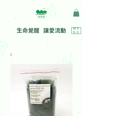
生命覺醒 讓愛流動
ME
NU