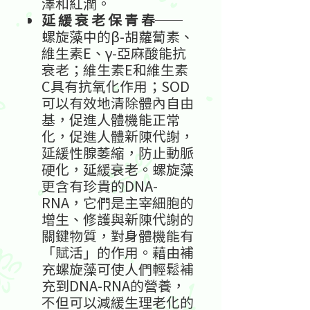
澤和紅潤。
延
緩
衰
老
保
青
春
──
螺旋藻中的β-胡蘿蔔素、
維生素E、γ-亞麻酸能抗
衰老；維生素E和維生素
C具有抗氧化作用；SOD
可以有效地清除體內自由
基，促進人體機能正常
化，促進人體新陳代謝，
延緩性腺萎縮，防止動脈
硬化，延緩衰老。螺旋藻
更含有珍貴的DNA-
RNA，它們是主宰細胞的
增生、修護與新陳代謝的
關鍵物質，對身體機能有
「賦活」的作用。藉由補
充螺旋藻可使人們輕鬆補
充到DNA-RNA的營養，
不但可以減緩生理老化的