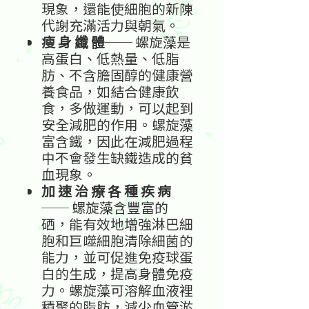
現象，還能使細胞的新陳
代謝充滿活力與朝氣。
瘦
身
纖
體
──
螺旋藻是
高蛋白、低熱量、低脂
肪、不含膽固醇的健康營
養食品，如結合健康飲
食，多做運動，可以起到
安全減肥的作用。螺旋藻
富含鐵，因此在減肥過程
中不會發生缺鐵造成的貧
血現象。
加
速
治
療
各
種
疾
病
──
螺旋藻含豐富的
硒，能有效地增強淋巴細
胞和巨噬細胞清除細菌的
能力，並可促進免疫球蛋
白的生成，提高身體免疫
力。螺旋藻可溶解血液裡
積聚的脂肪，減少血管淤