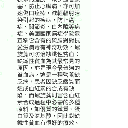
塞，防止心臟病，亦可加
速傷口痊癒，減輕輻射污
染引起的疾病，防止癌
症、關節炎、白內障等病
症。美國國家癌症學院還
宣稱它含有的硫脂對對抗
愛滋病毒有神奇功效。螺
旋藻可防治缺鐵性貧血：
缺鐵性貧血為其最常見的
原因，亦是現今最普遍的
貧血病，這是一種營養缺
乏病，患者因缺乏鐵質而
造成血紅素的合成有缺
陷，而螺旋藻則富含血紅
素合成過程中必需的多種
原料，如優質的鐵質、蛋
白質及氨基酸，因此對缺
鐵性貧血有很好的療效。