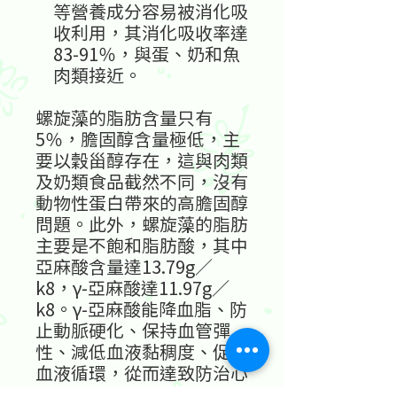
等營養成分容易被消化吸
收利用，其消化吸收率達
83-91％，與蛋、奶和魚
肉類接近。
螺旋藻的脂肪含量只有
5％，膽固醇含量極低，主
要以穀甾醇存在，這與肉類
及奶類食品截然不同，沒有
動物性蛋白帶來的高膽固醇
問題。此外，螺旋藻的脂肪
主要是不
飽和脂肪酸，其中
亞麻酸含量達
13.79g
／
k8
，
γ-
亞麻酸達
11.97g
／
k8
。
γ-
亞麻
酸能降血脂、防
止動脈硬化、保持血管彈
性、減低血液黏稠度、促進
血液循環，從而達致防治心
血管疾病及降低中風的效