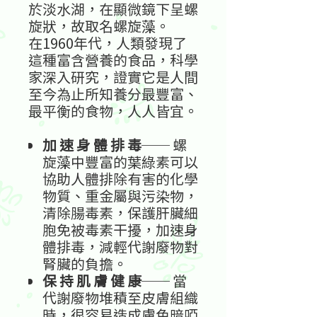
於淡水湖，在顯微鏡下呈螺
旋狀，故取名螺旋藻。
在1960年代，人類發現了
這種富含營養的食品，科學
家深入研究，證實它是人間
至今為止所知養分最豐富、
最平衡的食物，人人皆宜。
加
速
身
體
排
毒
──
螺
旋藻中豐富的葉綠素可以
協助人體排除有害的化學
物質、重金屬與污染物，
清除腸毒素，保護肝臟細
胞免被毒素干擾，加速身
體排毒，減輕代謝廢物對
腎臟的負擔。
保
持
肌
膚
健
康
──
當
代謝廢物堆積至皮膚組織
時，很容易造成膚色暗啞