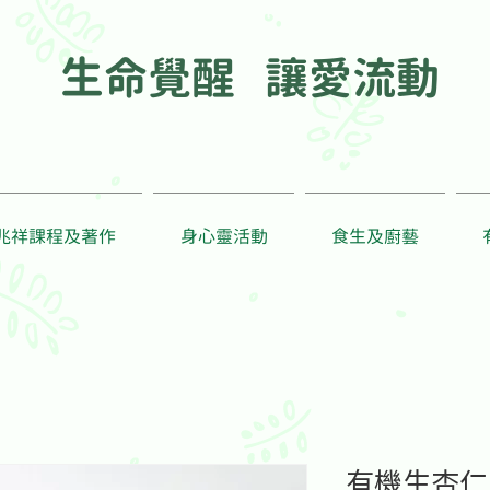
生命覺醒 讓愛流動
兆祥課程及著作
身心靈活動
食生及廚藝
有機生杏仁 O