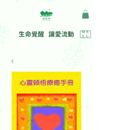
生命覺醒 讓愛流動
ME
NU