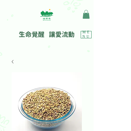
生命覺醒 讓愛流動
ME
NU