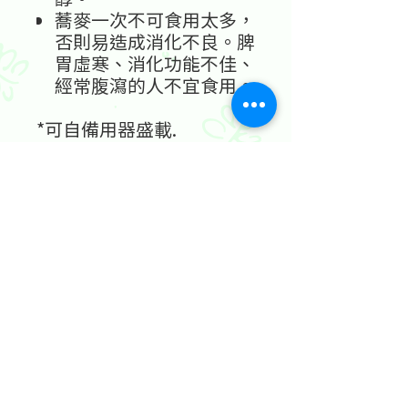
蕎麥一次不可食用太多，
否則易造成消化不良。脾
胃虛寒、消化功能不佳、
經常腹瀉的人不宜食用。
*可自備用器盛載.
產地: 中國 (Product of
China)
地址：香港九龍尖沙咀金巴利道25號長利商業大廈11樓1103室
(港鐵尖沙咀站 B1 出口。美麗華商場隔鄰，諾士佛台斜路進口處)