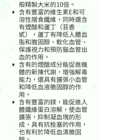
般精製大米的10倍。
含有豐富的維生素E和可
溶性膳食纖維，同時還含
有煙酸和蘆丁（芸香
甙），蘆丁有降低人體血
脂和膽固醇、軟化血管、
保護視力和預防腦血管出
血的作用。
含有的煙酸成分能促進機
體的新陳代謝，增強解毒
能力，還具有擴張小血管
和降低血液膽固醇的作
用。
含有豐富的鎂，能促進人
體纖維蛋白溶解，使血管
擴張，抑制凝血塊的形
成，具有抗栓塞的作用，
也有利於降低血清膽固
醇。