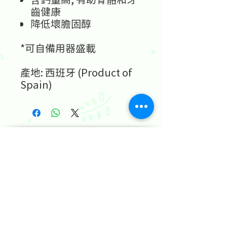
齒健康
降低壞膽固醇
*
可自備用器盛載
產地
: 西班牙
(Product of
Spain)
地址：香港九龍尖沙咀金巴利道25號長利商業大廈11樓1103室
(港鐵尖沙咀站 B1 出口。美麗華商場隔鄰，諾士佛台斜路進口處)
開放及熱線時間：
星期一至六：中午12時至下午7時
星期日及公眾假期：休息