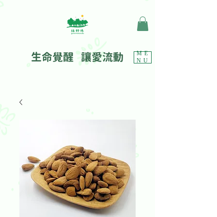
生命覺醒 讓愛流動
ME
NU