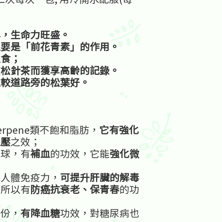
年，生命力旺盛。
主要是「前花青素」的作用。
主食；
飲松針茶而獲享高齡的記錄。
遠較道路旁的松葉好。
rpene類不飽和脂肪，
它有強化
血壓
之效；
血球，有
補血
的功效，它能
強化微
；
強人體免疫力，
可提升肝臟的解毒
，
所以有
防癌抗衰老、保青春
的功
成份，
有降血糖
功效，對糖尿病也