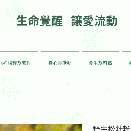
生命覺醒 讓愛流動
兆祥課程及著作
身心靈活動
食生及廚藝
野生松針粉