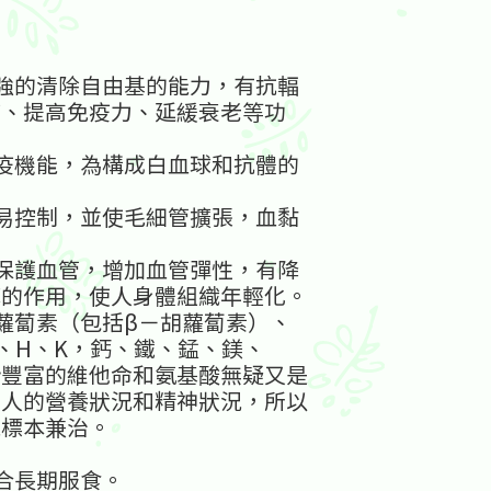
強的清除自由基的能力，有抗輻
病、提高免疫力、延緩衰老等功
疫機能，為構成白血球和抗體的
易控制，並使毛細管擴張，血黏
。
保護血管，增加血管彈性，有降
醇的作用，使人身體組織年輕化。
蘿蔔素（包括β－胡蘿蔔素）、
2、H、K，鈣、鐵、錳、鎂、
針豐富的維他命和氨基酸無疑又是
了人的營養狀況和精神狀況，所以
能標本兼治。
合長期服食。