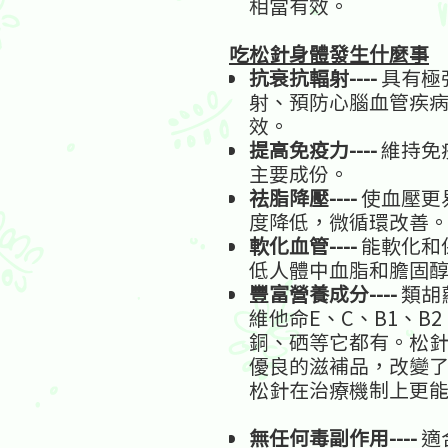
相當有效。
吃松針身體發生什麼事
抗衰抗輻射
----
具有極
射、預防心腦血管疾
效。
提高免疫力
----
維持免
主要成份。
祛脂降壓
----
使血壓更
度降低，微循環改善
軟化血管
----
能軟化和
低人體中血脂和膽固
豐富營養成分
----
類胡
維他命E、C、B1、B
銅、硒等它都有。松
優良的滋補品，改變
松針在治療機制上更
無任何毒副作用
----
適