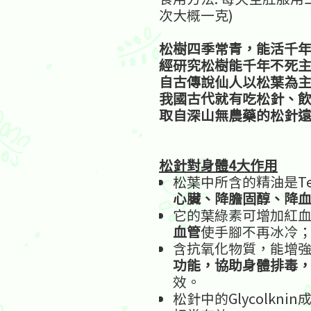
次大概一克)
松樹四季常青，能活千
經研究松樹能千年不死
自古傳說仙人以松葉為
我國古代就有吃松針、
取自深山無農藥的松針
松針對身體
4
大作用
松葉中所含的精油是Te
心臟、降膽固醇、降
它的葉綠素可增加紅
血管
使手腳不再冰冷
含抗氧化物質，能增
功能，協助身體排毒
效。
松針中的Glycolknin