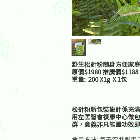
野生松針粉隨身方便家庭裝( 
原價$1980 推廣價$118
重量: 200 X1g X 1包
松針粉新包裝設計係充
用左匡智會復康中心做
群，意義非凡能量功效
食用方法: 每天空肚服用