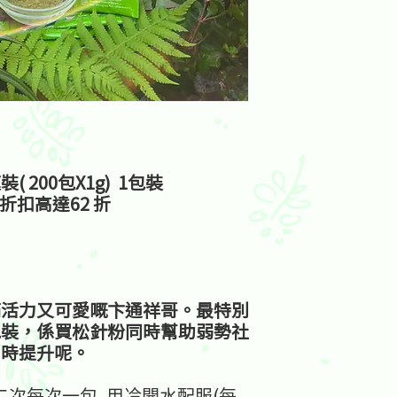
200包X1g) 1包裝
8 折扣高達62 折
滿活力又可愛嘅卞通祥哥。最特別
包裝，係買松針粉同時幫助弱勢社
即時提升呢。
二次每次一包, 用冷開水配服(每