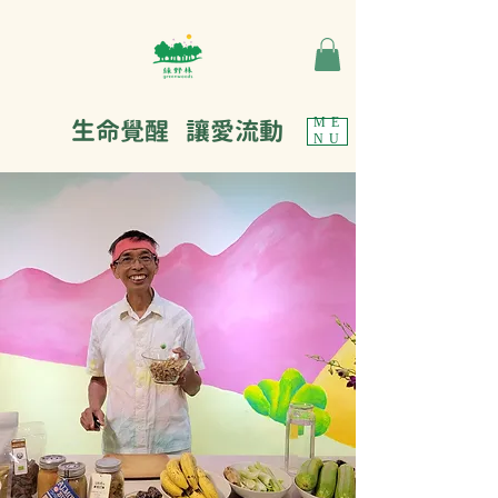
生命覺醒 讓愛流動
ME
NU