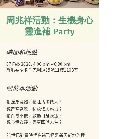
周兆祥活動：生機身心
靈進補 Party
時間和地點
07 Feb 2026, 4:00 pm – 6:30 pm
香港尖沙咀金巴利道25號11樓1103室
關於本活動
想強身健體，精壯活潑做人？
想青春亮麗，綻放個人魅力？
想百毒不侵，啟動自身療癒？
想心境安靜，盡享圓滿人生？
21世紀能量時代進補已經是新天新地的境