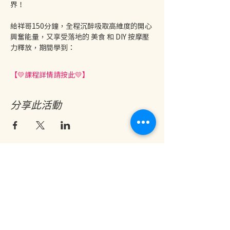
界！
給祥哥150分鐘，全程沉醉吸取高維度的開心
興奮能量，又享受落地的 美食 和 DIY 按摩壓
力釋放，期間學到：
【💛課程詳情請按此💛】
分享此活動
地址：香港九龍尖沙咀金巴利道25號長利商業大廈11樓1103室
(港鐵尖沙咀站 B1 出口。美麗華商場隔鄰，諾士佛台斜路進口處)