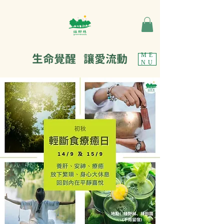
生命覺醒 讓愛流動
ME
NU