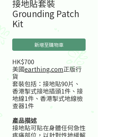
接地貼套裝
Grounding Patch
Kit
新增至購物車
HK$700
美國
earthing.com
正版行
貨
套裝包括：接地貼90片、
⾹港掣式接地插頭1件、接
地線1件、⾹港掣式地線檢
查器1件
產品描述
接地貼可貼在身體任何急性
疼痛部位，以針對性地緩解