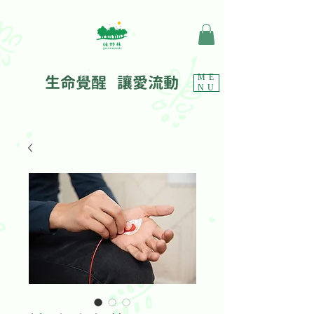
生命覺醒 讓愛流動
ME
NU