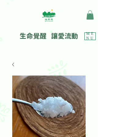
生命覺醒 讓愛流動
ME
NU