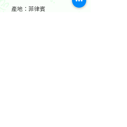
產地：菲律賓
容量：450毫升
地址：香港九龍尖沙咀金巴利道25號長利商業大廈11樓1103室
(港鐵尖沙咀站 B1 出口。美麗華商場隔鄰，諾士佛台斜路進口處)
開放及熱線時間：
星期一至六：中午12時至下午7時
星期日及公眾假期：休息
查詢電話：3428-2416
Whatsapp (食材及養生產品查詢)：6627-7500
Whatsapp (身心靈課程
)：
5406-2182