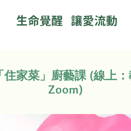
生命覺醒 讓愛流動
住家菜」廚藝課 (線上：
Zoom)