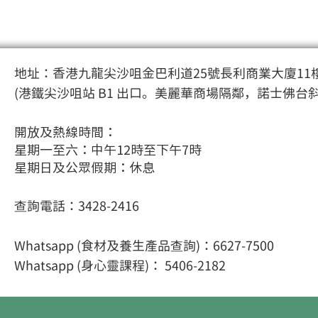
地址：香港九龍尖沙咀金巴利道25號長利商業大廈11樓
(港鐵尖沙咀站 B1 出口。美麗華商場隔鄰，諾士佛台
開放及熱線時間：
星期一至六：中午12時至下午7時
星期日及公眾假期：休息
查詢電話：3428-2416
Whatsapp (食材及養生產品查詢)：6627-7500
Whatsapp (身心靈課程
)： 5406-2182