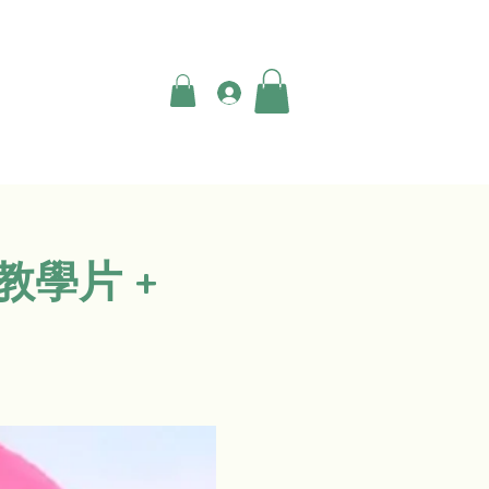
登入
教學片 +