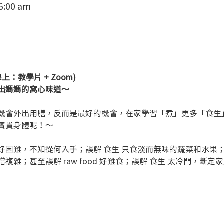
 6:00 am
：教學片 + Zoom)
」出媽媽的窩心味道～
會外出用膳，反而是最好的機會，在家學習「煮」更多「食生」美食 (
寶貴身體呢！～
困難，不知從何入手；誤解 食生 只食淡而無味的蔬菜和水果；
雜；甚至誤解 raw food 好難食；誤解 食生 太冷門，斷