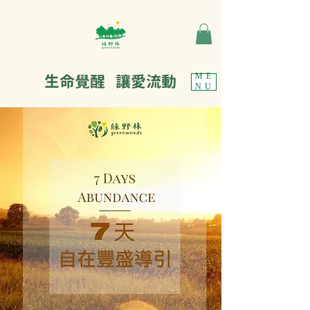
生命覺醒 讓愛流動
ME
NU