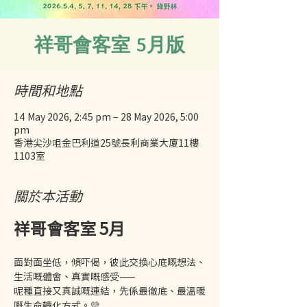
祥哥會客室 5月版
時間和地點
14 May 2026, 2:45 pm – 28 May 2026, 5:00
pm
香港尖沙咀金巴利道25號長利商業大廈11樓
1103室
關於本活動
祥哥會客室 5月
面對面坐低，傾吓偈，彼此交換心底嘅想法、
生活嘅體會、真實嘅感受——
呢種直接又真誠嘅連結，先係最徹底、最溫暖
嘅生命轉化方式。💛