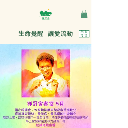
生命覺醒 讓愛流動
ME
NU