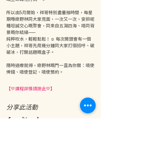
所以由5月開始，祥哥特別盡量抽時間，每星
期喺綠野林同大家見面，一次又一次，安排呢
種坦誠交心嘅聚會，同來自五湖四海、唔同背
景嘅你結緣——
純粹吹水，輕輕鬆鬆！☺️ 每次開頭會有一個
小主題，祥哥先用幾分鐘同大家打個招呼、破
破冰，打開話題嘅盒子。
隨時過嚟就得，綠野林嘅門一直為你開：唔使
俾錢、唔使登記、唔使預約。
【💛課程詳情請按此💛】
分享此活動