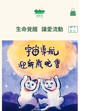
生命覺醒 讓愛流動
ME
NU