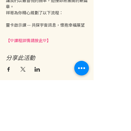
讓我們以最喜悦的頻率，迎接即將展開的新篇
章。
祥哥為你精心規劃了以下流程：
靈卡啟示課 -- 共探宇宙訊息，懷抱幸福展望
【💛課程詳情請按此💛】
分享此活動
地址：香港九龍尖沙咀金巴利道25號長利商業大廈11樓1103室
(港鐵尖沙咀站 B1 出口。美麗華商場隔鄰，諾士佛台斜路進口處)
開放及熱線時間：