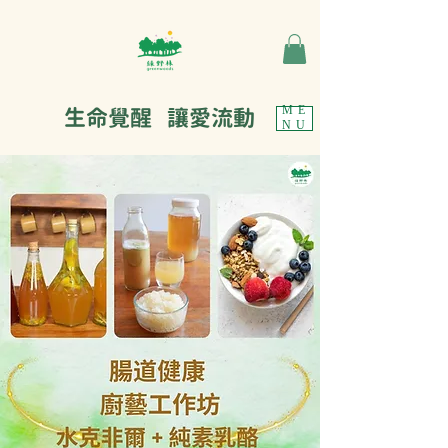
生命覺醒 讓愛流動
ME
NU