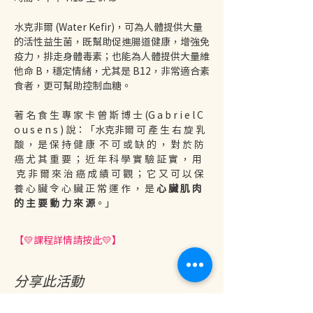
水克非爾 (Water Kefir)，可為人體提供大量
的活性益生菌，既幫助促進腸道健康，增強免
疫力，排走身體毒素；也能為人體提供大量維
他命 B，穩定情緒，尤其是 B12，非常適合素
食者，更可幫助控制血糖。
著 名 食 生 專 家 卡 曾 斯 博 士 (G a b r i e l C 
o u s e n s ) 說：「水克非爾 可 產 生 右 旋 乳 
酸 ， 是 保 持 健 康  不 可 或 缺 的 ， 對 於 防 
癌 尤 其 重 要 ； 近 年 科 學 實 驗 証 實 ， 用 
 克 非 爾 來 治 癌 成 績 可 觀 ； 它 又 可 以 保 
養 心 臟 令 心 臟 正 常 運 作 ， 是 
心 臟 肌 肉 
的 主 要 動 力 來 源
。」
【💛課程詳情請按此💛】
分享此活動