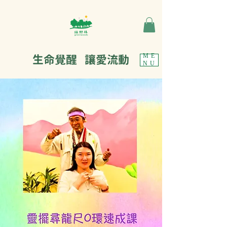
生命覺醒 讓愛流動
ME
NU