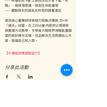
---- 學懂使用 4種 工具技法從宇宙下載「天
機」、窺探潛意識、探測生命能量場
---- 體驗與天同謀為天所用的興奮滿足
資深身心靈導師祥哥傾力密集式傳授 30+年
「通天」技藝，在 210分鐘 內按序以現場參
與實踐方式教學，令學員大開眼界得睹能量國
度的奇妙運作玄機，從此解決生活問題信心大
增，造福自己和人間。
【💛課程詳情請按此💛】
分享此活動