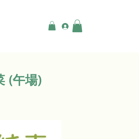
登入
 (午場)