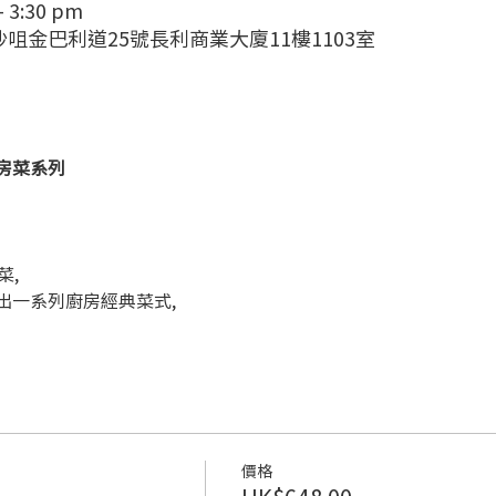
– 3:30 pm
, 尖沙咀金巴利道25號長利商業大廈11樓1103室
 私房菜系列
 
菜,
n 會推出一系列廚房經典菜式,
價格