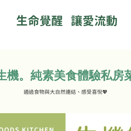
生命覺醒 讓愛流動
 生機。純素美食體驗私房菜