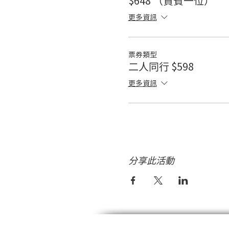
$648 （貴賓一位）
更多資訊
票券類型
二人同行 $598
更多資訊
分享此活動