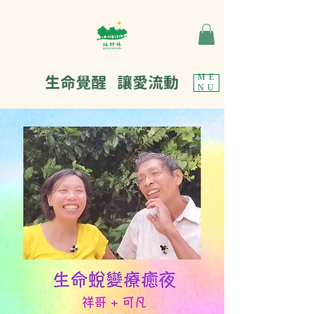
生命覺醒 讓愛流動
ME
NU