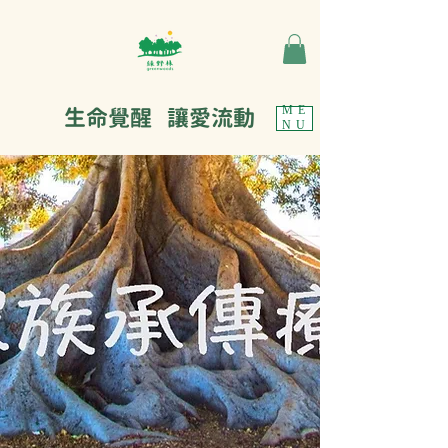
生命覺醒 讓愛流動
ME
NU