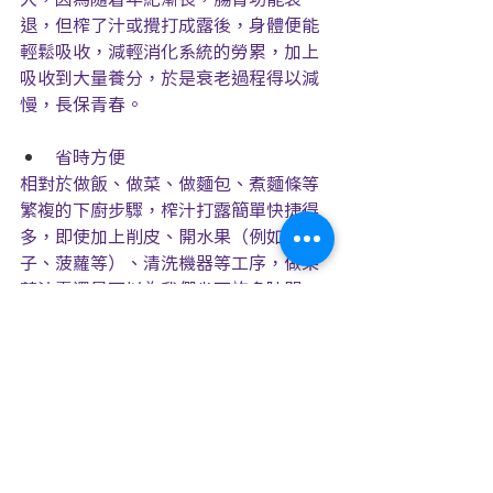
退，但榨了汁或攪打成露後，身體便能
輕鬆吸收，減輕消化系統的勞累，加上
吸收到大量養分，於是衰老過程得以減
慢，長保青春。
省時方便
相對於做飯、做菜、做麵包、煮麵條等
繁複的下廚步驟，榨汁打露簡單快捷得
多，即使加上削皮、開水果（例如椰
子、菠蘿等）、清洗機器等工序，做果
菜汁露還是可以為我們省下許多時間，
操作簡單容易。
味覺享受
許多果菜汁露非常美味，尤其是習慣了
作為解渴飲品甚至主食（果菜露）之
後，給生命添了不少享受，而且滿足感
特別大。