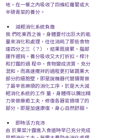
地，在一餐之內吸收了四條紅蘿蔔或大
半磅青菜的養分。
減輕消化系統負擔
我 們吃東西之後，身體要付出巨大的能
量來消化和處理，往往消耗了那些食物
達四分之三（？），結果既疲累、腦部
運作遲鈍，養分吸收又大打折扣。榨汁
和打露的過 程中，食物變成流質、充分
混和，而高速攪拌的過程更打破蔬果大
部分的細胞壁，即是說機器代替腸胃做
了最辛苦麻煩的消化工序，於是大大減
輕消化系統的工作 量，身體得以騰出精
力來做療癒工夫，修復各器官損壞了的
部分，即是加速康復，身心自然舒服。
即時活力充沛
由 於果菜汁露進入食道時早已充分完成
早期消化工夫，無需太費勁去消化處理