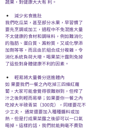
蔬果，對健康大大有 利。
減少劣食進肚
我們吃瓜菜，甚至部分水果，早習慣了
要先烹調或加工，過程中不免混進大量
不太健康的食材和調味料，例如難消化
的脂肪、蛋白質、澱粉質，又或化學添
加劑等等，而且由於組合成分複雜，令
消化系統負荷大增。喝果菜汁露則免掉
了這些對身體健康不利的因素。
輕易將大量養分送進體內
如 果要我們一餐之內吃掉三四條紅蘿
蔔，大家可能會覺得很難辦到，但榨了
汁之後則輕而易舉；如果要你一餐之內
吃掉大半磅青菜（300克），同樣要花不
少工夫， 通常還要加入種種醬料或加
熱，但是打成果菜露之後卻可以一口氣
喝掉。這樣的話，我們就能夠毫不費勁