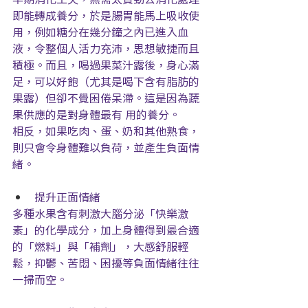
即能轉成養分，於是腸胃能馬上吸收使
用，例如糖分在幾分鐘之內已進入血
液，令整個人活力充沛，思想敏捷而且
積極。而且，喝過果菜汁露後，身心滿
足，可以好飽（尤其是喝下含有脂肪的
果露）但卻不覺困倦呆滯。這是因為蔬
果供應的是對身體最有 用的養分。
相反，如果吃肉、蛋、奶和其他熟食，
則只會令身體難以負荷，並產生負面情
緒。
提升正面情緒
多種水果含有刺激大腦分泌「快樂激
素」的化學成分，加上身體得到最合適
的「燃料」與「補劑」，大感舒服輕
鬆，抑鬱、苦悶、困擾等負面情緒往往
一掃而空。