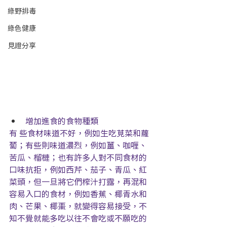
綠野排毒
綠色健康
見證分享
增加進食的食物種類
有 些食材味道不好，例如生吃莧菜和蘿
蔔；有些則味道濃烈，例如薑、咖喱、
苦瓜、榴槤；也有許多人對不同食材的
口味抗拒，例如西芹、茄子、青瓜、紅
菜頭，但一旦將它們榨汁打露，再混和
容易入口的食材，例如香蕉、椰青水和
肉、芒果、椰棗，就變得容易接受，不
知不覺就能多吃以往不會吃或不願吃的