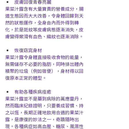
皮膚回復青春亮麗
果菜汁露含有大量寶貴的營養成分，腸
道生態因而大大改善，令身體回歸到天
然的狀態運作，全身由內而外得到轉
化，於是斑紋等皮膚病態逐漸消失，皮
膚變得嫰滑有血色、縐紋也逐漸消除。
恢復窈窕身材
果菜汁露令身體直接吸收食物的能量，
無需儲存不必要的脂肪，同時排出體內
積聚的垃圾（例如宿便），身材得以回
復原本正常的體型。
有助各種疾病痊癒
果菜汁露並不是藥到病除的萬應靈丹，
然而臨床紀錄證明，只要養成習慣、持
之以恆，長期正確地飲用合適的果菜汁
露，是康復的妙法之一，奇蹟隨時出
現。各種病症如高血壓、糖尿、風濕性