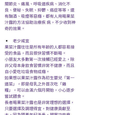
關節炎、痛風、呼吸道疾病、消化不
良、便秘、失眠、抑鬱、癌症等等，還
有酗酒、吸煙等惡癮，都有人用喝果菜
汁露的方法協助治療疾 病，不少收到神
奇的效果。
老少咸宜
果菜汁露往往是所有年齡的人都容易接
受的食品，而且很快習慣不斷喝。
小朋友大多數第一次接觸已經愛上，除
非父母本身飲食習慣非常不健康，而且
自小愛吃垃圾食物成癮。
如果想以果菜汁露作為初生嬰兒「第一
道菜」，即是母乳之外首次吃「雜
糧」，可以由滿六個月開始，小心逐步
嘗試餵食。
長者喝果菜汁露也是非常理想的選擇，
只要選擇及調理得宜，對健康貢獻至
大，因為隨着年紀漸長，腸胃功能衰