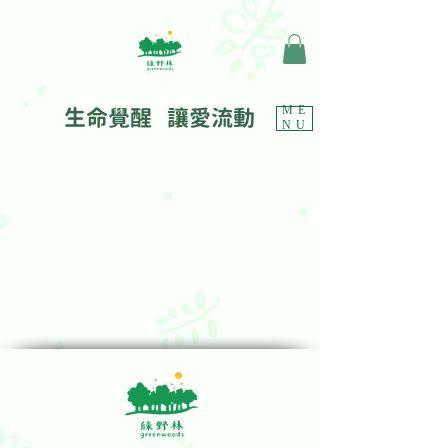
生命覺醒 讓愛流動
ME
NU