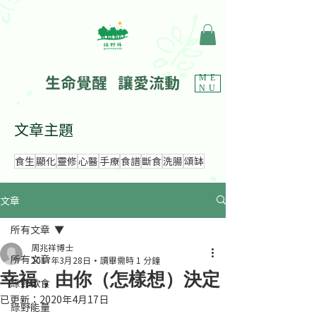
生命覺醒 讓愛流動
ME
NU
文章主題
食生
顯化
靈修
心醫
手療
食譜
斷食
洗腸
頌缽
文章
所有文章
周兆祥博士
所有文章
2017年3月28日
讀畢需時 1 分鐘
幸福，由你（怎樣想）決定
綠野飲食
已更新：
2020年4月17日
綠野能量