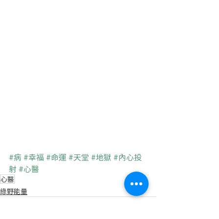
#病
#幸福
#命運
#天堂
#地獄
#內心投
射
#心醫
心醫
綠野能量