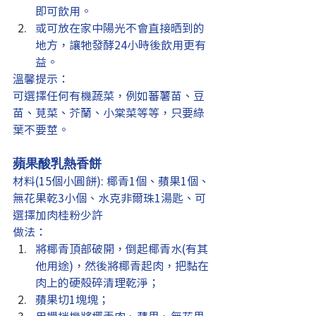
即可飲用。
或可放在家中陽光不會直接晒到的
地方，讓牠發酵24小時後飲用更有
益。
溫馨提示：
可選擇任何有機蔬菜，例如蕃薯苗、豆
苗、莧菜、芥蘭、小棠菜等等，只要綠
葉不要莖。
蘋果酸乳熱香餅
材料(15個小圓餅): 椰青1個、蘋果1個、
無花果乾3小個、水克非爾珠1湯匙、可
選擇加肉桂粉少許
做法：
將椰青頂部破開，倒起椰青水(有其
他用途)，然後將椰青起肉，把黏在
肉上的硬殼碎清理乾淨；
蘋果切1塊塊；
用攪拌機將椰青肉、蘋果、無花果