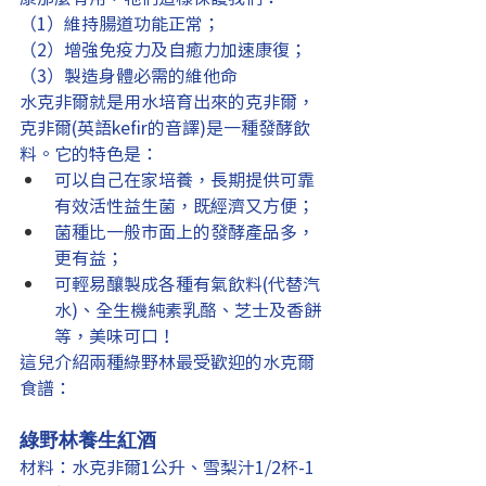
（1）維持腸道功能正常；
（2）增強免疫力及自癒力加速康復；
（3）製造身體必需的維他命
水克非爾就是用水培育出來的克非爾，
克非爾(英語kefir的音譯)是一種發酵飲
料。它的特色是：
可以自己在家培養，長期提供可靠
有效活性益生菌，既經濟又方便；
菌種比一般市面上的發酵產品多，
更有益；
可輕易釀製成各種有氣飲料(代替汽
水)、全生機純素乳酪、芝士及香餅
等，美味可口！
這兒介紹兩種綠野林最受歡迎的水克爾
食譜：
綠野林養生紅酒
材料：水克非爾1公升、雪梨汁1/2杯-1