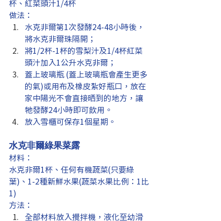
杯、紅菜頭汁1/4杯
做法：
水克非爾第1次發酵24-48小時後，
將水克非爾珠隔開；
將1/2杯-1杯的雪梨汁及1/4杯紅菜
頭汁加入1公升水克非爾；
蓋上玻璃瓶 (蓋上玻璃瓶會產生更多
的氣)或用布及橡皮紮好瓶口，放在
家中陽光不會直接晒到的地方，讓
牠發酵24小時即可飲用。
放入雪櫃可保存1個星期。
水克非爾綠果菜露
材料：
水克非爾1杯、任何有機蔬菜(只要綠
葉)、1-2種新鮮水果(蔬菜水果比例：1比
1)
方法：
全部材料放入攪拌機，液化至幼滑