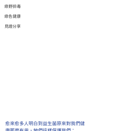
綠野排毒
綠色健康
見證分享
愈來愈多人明白到益生菌原來對我們健
康那麼有用，牠們這樣保護我們：