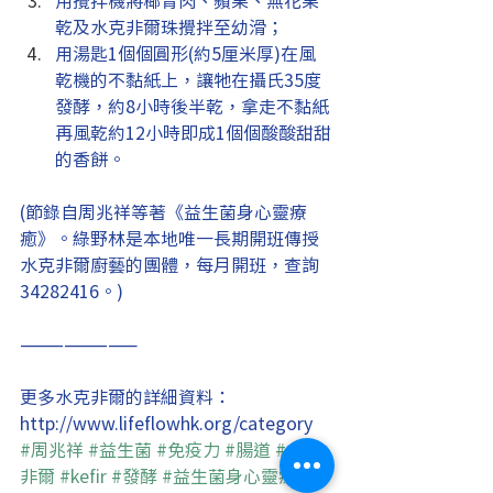
乾及水克非爾珠攪拌至幼滑；
用湯匙1個個圓形(約5厘米厚)在風
乾機的不黏紙上，讓牠在攝氏35度
發酵，約8小時後半乾，拿走不黏紙
再風乾約12小時即成1個個酸酸甜甜
的香餅。
(節錄自周兆祥等著《益生菌身心靈療
癒》。綠野林是本地唯一長期開班傳授
水克非爾廚藝的團體，每月開班，查詢
34282416。)
————————
更多水克非爾的詳細資料：
http://www.lifeflowhk.org/category
#周兆祥
#益生菌
#免疫力
#腸道
#水克
非爾
#kefir
#發酵
#益生菌身心靈療癒
#