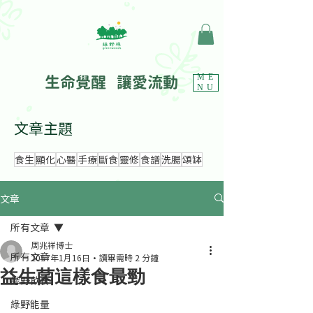
生命覺醒 讓愛流動
ME
NU
文章主題
食生
顯化
心醫
手療
斷食
靈修
食譜
洗腸
頌缽
文章
所有文章
周兆祥博士
所有文章
2017年1月16日
讀畢需時 2 分鐘
益生菌這樣食最勁
綠野飲食
綠野能量