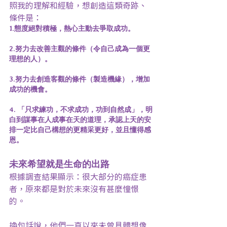
照我的理解和經驗，想創造這類奇跡、
條件是：
1.態度絕對積極，熱心主動去爭取成功。
2.努力去改善主觀的條件（令自己成為一個更
理想的人）。
3.努力去創造客觀的條件（製造機緣），增加
成功的機會。
4. 「只求練功，不求成功，功到自然成」，明
白到謀事在人成事在天的道理，承認上天的安
排一定比自己構想的更精采更好，並且懂得感
恩。
未來希望就是生命的出路
根據調查結果顯示：很大部分的癌症患
者，原來都是對於未來沒有甚麼憧憬
的。
換句話說，他們一直以來未曾具體想像