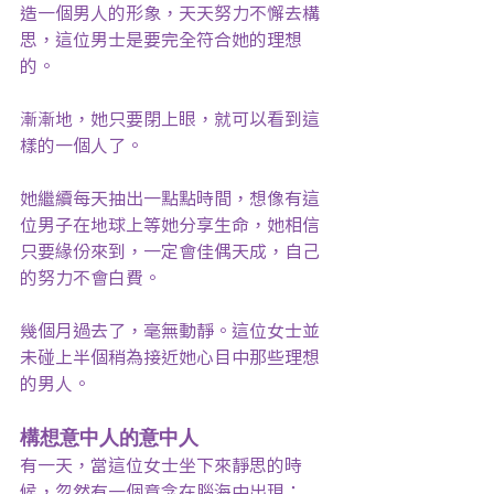
造一個男人的形象，天天努力不懈去構
思，這位男士是要完全符合她的理想
的。
漸漸地，她只要閉上眼，就可以看到這
樣的一個人了。
她繼續每天抽出一點點時間，想像有這
位男子在地球上等她分享生命，她相信
只要緣份來到，一定會佳偶天成，自己
的努力不會白費。
幾個月過去了，毫無動靜。這位女士並
未碰上半個稍為接近她心目中那些理想
的男人。
構想意中人的意中人
有一天，當這位女士坐下來靜思的時
候，忽然有一個意念在腦海中出現：