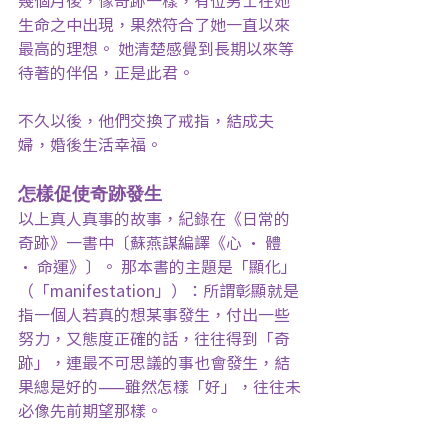
生命之中出現，果然符合了她一直以來
最高的理想。 她清楚感覺到長期以來等
待著的伴侶，正是此君。
不久以後，他們交換了戒指，結成夫
婦，婚後生活幸福。
怎樣促使奇跡發生
以上真人真事的故事，紀錄在《日常的
奇跡》一書中〔蘇燕謀編譯《心 • 體 
• 命運》〕。 那本書的主題是「顯化」
（「manifestation」）：所謂彰顯就是
指一個人若真的想某事發生，付出一些
努力，又態度正確的話，往往得到「奇
跡」，連最不可思議的事也會發生，結
果總是好的——雖然怎樣「好」，往往未
必像先前期望那樣。