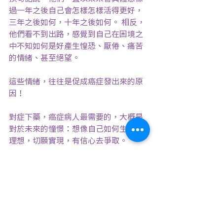
過一年之後自己會怎樣怎樣活得更好，
三年之後如何，十年之後如何。 相反，
他們看不到出路，感覺到自己在困境之
中不知如何是好產生惶恐、厭倦、痛苦
的情緒、甚至絕望。
這些情緒，往往是促成癌症發出來的原
因！
對症下藥，癌症病人最需要的，大概是
對於未來的憧憬：想像自己如何生活得
理想，切願實現，有信心去爭取。
所以，癌症患者若想早沾勿藥，快快恢
復健康的人生，必須馬上動手：
• 為自己塑造一個健康、活力充沛、開
心幸福的形象，天天不斷在內心「見」