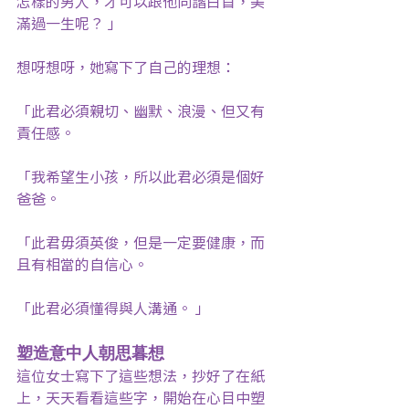
怎樣的男人，才可以跟他同諧白首，美
滿過一生呢？ 」
想呀想呀，她寫下了自己的理想：
「此君必須親切、幽默、浪漫、但又有
責任感。
「我希望生小孩，所以此君必須是個好
爸爸。
「此君毋須英俊，但是一定要健康，而
且有相當的自信心。
「此君必須懂得與人溝通。 」
塑造意中人朝思暮想
這位女士寫下了這些想法，抄好了在紙
上，天天看看這些字，開始在心目中塑