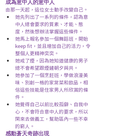
成為意中人的意中人
由那一天起，這位女士動手改變自己。
她先列出了一系列的條件，認為意
中人總會要求的質素、才能、態
度，然後想辦法掌握這些條件。
她馬上報名參加一個舞蹈班，開始 
keep fit，並且增加自己的活力，令
整個人更精神奕奕。
她戒了煙，因為她知道健康的男子
總不會希望跟煙鏟朝夕與共。
她參加了一個烹飪班，學做浪漫美
味、別創一格的家常菜和飲品，相
信這些技能是住家男人所欣賞的條
件。
她覺得自己以前比較孤僻、自我中
心，不會符合意中人的要求，所以
閑來去做義工，幫助區內一些不幸
的窮人。
感動蒼天奇跡出現