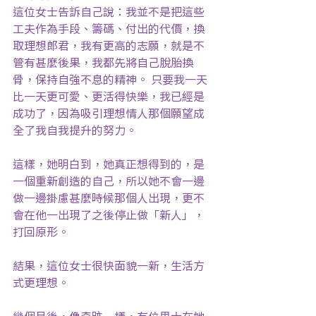
這位女士告訴自己說：我並不是把這些
工夫作為手段、籌碼、付出的代價，換
取理想郎君，我有更高的志願，就是不
管有甚麼後果，我都先將自己脫胎換
骨，保持自強不息的精神。 只要我一天
比一天更可愛、更活得快樂，我已經是
成功了，因為吸引理想情人那個願望成
全了我自我提升的努力。
這樣，她明白到，她真正想得到的，是
一個重新創造的自己，所以她不會一邊
做一邊掛慮甚麼時候那個人出現，更不
會在他一出現了之後停止做「新人」，
打回原形。
結果，這位女士很快面貌一新，生活方
式更理想。
幾個月後，像奇跡一樣，有位男士在她