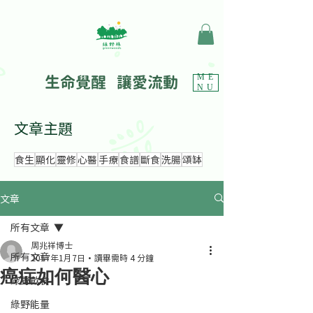
生命覺醒 讓愛流動
ME
NU
文章主題
食生
顯化
靈修
心醫
手療
食譜
斷食
洗腸
頌缽
文章
所有文章
周兆祥博士
所有文章
2017年1月7日
讀畢需時 4 分鐘
癌症如何醫心
綠野飲食
綠野能量