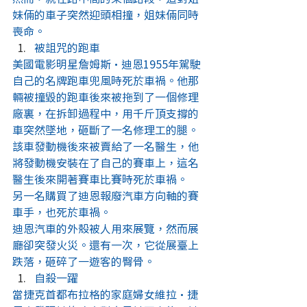
妹倆的車子突然迎頭相撞，姐妹倆同時
喪命。
被詛咒的跑車
美國電影明星詹姆斯·迪恩1955年駕駛
自己的名牌跑車兜風時死於車禍。他那
輛被撞毀的跑車後來被拖到了一個修理
廠裏，在拆卸過程中，用千斤頂支撐的
車突然墜地，砸斷了一名修理工的腿。
該車發動機後來被賣給了一名醫生，他
將發動機安裝在了自己的賽車上，這名
醫生後來開著賽車比賽時死於車禍。
另一名購買了迪恩報廢汽車方向軸的賽
車手，也死於車禍。
迪恩汽車的外殼被人用來展覽，然而展
廳卻突發火災。還有一次，它從展臺上
跌落，砸碎了一遊客的臀骨。
自殺一躍
當捷克首都布拉格的家庭婦女維拉·捷