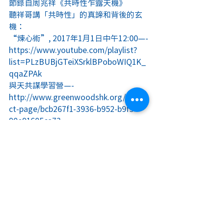
節錄自周兆祥《共時性乍露天機》
聽祥哥講「共時性」的真諦和背後的玄
機：
“煉心術”, 2017年1月1日中午12:00—-
https://www.youtube.com/playlist?
list=PLzBUBjGTeiXSrklBPoboWIQ1K_
qqaZPAk
與天共謀學習營—-
http://www.greenwoodshk.org/produ
ct-page/bcb267f1-3936-b952-b9f5-
90e91605ca73
祥哥自身奇蹟故事現場版—-
http://www.greenwoodshk.org/produ
ct-page/a7ce36c9-9650-43ab-b531-
99c8a06dc4ab
跟隨祥哥走上身心靈新生
http://www.greenwoodshk.org/produ
ct-page/92bacd89-3901-cea0-532f-
2efca7dcd703