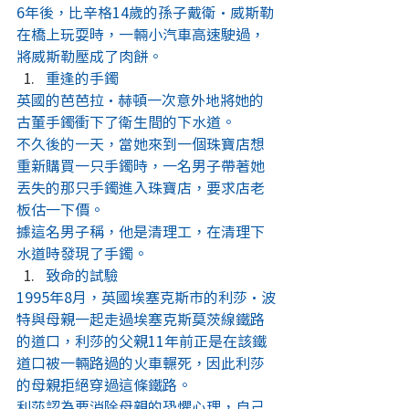
6年後，比辛格14歲的孫子戴衛·威斯勒
在橋上玩耍時，一輛小汽車高速駛過，
將威斯勒壓成了肉餅。
重逢的手鐲
英國的芭芭拉·赫頓一次意外地將她的
古董手鐲衝下了衛生間的下水道。
不久後的一天，當她來到一個珠寶店想
重新購買一只手鐲時，一名男子帶著她
丟失的那只手鐲進入珠寶店，要求店老
板估一下價。
據這名男子稱，他是清理工，在清理下
水道時發現了手鐲。
致命的試驗
1995年8月，英國埃塞克斯市的利莎·波
特與母親一起走過埃塞克斯莫茨線鐵路
的道口，利莎的父親11年前正是在該鐵
道口被一輛路過的火車輾死，因此利莎
的母親拒絕穿過這條鐵路。
利莎認為要消除母親的恐懼心理，自己