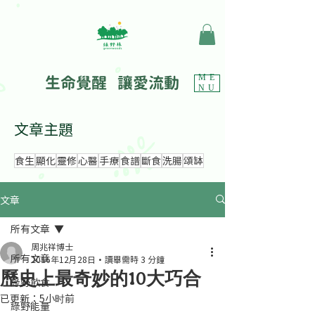
生命覺醒 讓愛流動
ME
NU
文章主題
食生
顯化
靈修
心醫
手療
食譜
斷食
洗腸
頌缽
文章
所有文章
周兆祥博士
所有文章
2016年12月28日
讀畢需時 3 分鐘
歷史上最奇妙的10大巧合
綠野飲食
已更新：
5小时前
綠野能量