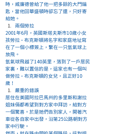
時，威廉德曾給了他一把多餘的大門鑰
匙，當他回華盛頓時卻忘了還，只好寄
給她。
兩個勞拉
2001年6月，英國斯塔夫斯市10歲小女
孩勞拉·布克斯頓將名字和家庭地址寫
在了一個小標簽上，繫在一只氫氣球上
放飛。
氫氣球飛越了140英里，落到了一戶居民
家裏，難以置信的是，這家也有一個叫
做勞拉·布克斯頓的女兒，且正好10
歲！
嚴重的錯誤
居住在美國阿拉巴馬州的多里斯和謝拉
姐妹倆都希望到對方家中拜訪，給對方
一個驚喜。於是她們告別家人，開著汽
車從各自家中出發，沿第25公路朝對方
家中行駛。
然而，就在路中間的某個路段，這對姐