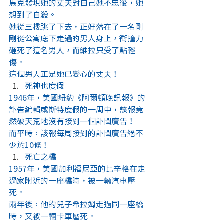
馬克發現她的丈夫對自己她不忠後，她
想到了自殺。
她從三樓跳了下去，正好落在了一名剛
剛從公寓底下走過的男人身上，衝撞力
砸死了這名男人，而維拉只受了點輕
傷。
這個男人正是她已變心的丈夫！
死神也度假
1946年，美國紐約《阿爾頓晚訊報》的
訃告編輯威斯特度假的一周中，該報竟
然破天荒地沒有接到一個訃聞廣告！
而平時，該報每周接到的訃聞廣告絕不
少於10條！
死亡之橋
1957年，美國加利福尼亞的比辛格在走
過家附近的一座橋時，被一輛汽車壓
死。
兩年後，他的兒子希拉姆走過同一座橋
時，又被一輛卡車壓死。