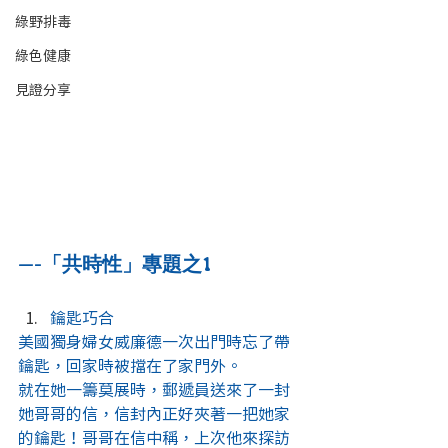
綠野排毒
綠色健康
見證分享
—-「共時性」專題之1
鑰匙巧合
美國獨身婦女威廉德一次出門時忘了帶
鑰匙，回家時被擋在了家門外。
就在她一籌莫展時，郵遞員送來了一封
她哥哥的信，信封內正好夾著一把她家
的鑰匙！哥哥在信中稱，上次他來探訪