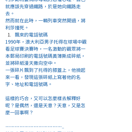
就應該先穿過鐵路，於是她向鐵路走
去。
然而就在此時，一輛列車突然開過，將
利莎撞死。
飄來的電話號碼
1990年，澳大利亞男子托得在球場中觀
看足球賽決賽時，一名激動的觀眾將一
本郵局印刷的電話號碼黃簿撕成碎紙，
並將碎紙漫天撒向空中。
一張碎片飄到了托得的膝蓋上，他撿起
來一看，發現這張碎紙上寫著他的名
字、地址和電話號碼。
這樣的巧合，又可以怎麼樣去解釋好
呢？是偶然，還是天意？天意，又是怎
麼一回事啊？
………………………………..