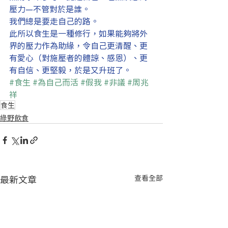
壓力—不管對於是誰。
我們總是要走自己的路。
此所以食生是一種修行，如果能夠將外
界的壓力作為助緣，令自己更清醒、更
有愛心（對施壓者的體諒、感恩）、更
有自信、更堅毅，於是又升班了。
#食生
#為自己而活
#假我
#非議
#周兆
祥
食生
綠野飲食
最新文章
查看全部