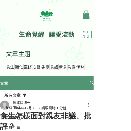
生命覺醒 讓愛流動
ME
NU
文章主題
食生
顯化
靈修
心醫
手療
食譜
斷食
洗腸
頌缽
文章
所有文章
周兆祥博士
所有文章
2016年12月2日
讀畢需時 1 分鐘
食生怎樣面對親友非議、批
綠野飲食
評？
綠野能量