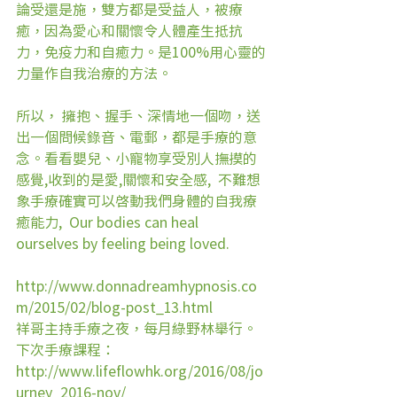
論受還是施，雙方都是受益人，被療
癒，因為愛心和關懷令人體產生抵抗
力，免疫力和自癒力。是100%用心靈的
力量作自我治療的方法。
所以， 擁抱、握手、深情地一個吻，送
出一個問候錄音、電郵，都是手療的意
念。看看嬰兒、小寵物享受別人撫摸的
感覺,收到的是愛,關懷和安全感,  不難想
象手療確實可以啓動我們身體的自我療
癒能力,  Our bodies can heal 
ourselves by feeling being loved.
http://www.donnadreamhypnosis.co
m/2015/02/blog-post_13.html
祥哥主持手療之夜，每月綠野林舉行。
下次手療課程：
http://www.lifeflowhk.org/2016/08/jo
urney_2016-nov/