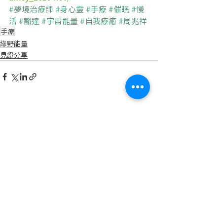
#夢境治療師
#身心靈
#手療
#催眠
#慢
活
#豁達
#宇宙能量
#自我療癒
#周兆祥
手療
綠野能量
見證分享
最新文章
查看全部