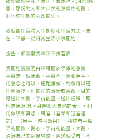
那份那份平和，自在，氣定神閑; 那份慈
悲；那份對人和大自然的無條件的愛；
對地球生態的强烈關注。
我很嚮往這種人生態度和生活方式，自
在，平靜，從日常生活小事開始！
这些，都激發我改正不良習慣！
我開始慢慢明白祥哥關於手療的意義 – 
手療是一個象徵，手療不一定要用手，
用意念也可以，遙距離做，對象可以是
任何事物，你關注的事情或東西，目的
是送出大愛，宇宙能量，送出祝福！原
理是用意 念，身體和大自然的合一，利
用催眠和冥想，聲音（音樂和泛音唱
誦)，（用手，增强效果），將施者手療
師的關懷，愛心，宇宙的能量，大愛，
通過自己的身體管道，輸送個受者：不