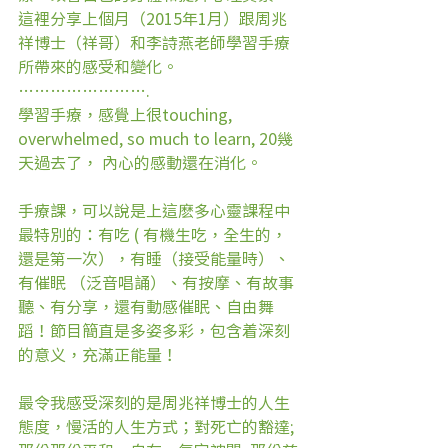
這裡分享上個月（2015年1月）跟周兆
祥博士（祥哥）和李詩燕老師學習手療
所帶來的感受和變化。
…………………….
學習手療，感覺上很touching, 
overwhelmed, so much to learn, 20幾
天過去了， 內心的感動還在消化。
手療課，可以說是上這麽多心靈課程中
最特別的：有吃 ( 有機生吃，全生的，
還是第一次），有睡（接受能量時）、
有催眠 （泛音唱誦）、有按摩、有故事
聽、有分享，還有動感催眠、自由舞
蹈！節目簡直是多姿多彩，包含着深刻
的意义，充滿正能量！
最令我感受深刻的是周兆祥博士的人生
態度，慢活的人生方式；對死亡的豁達; 