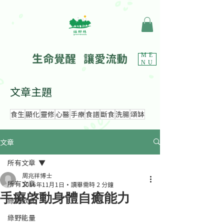
生命覺醒 讓愛流動
ME
NU
文章主題
食生
顯化
靈修
心醫
手療
食譜
斷食
洗腸
頌缽
文章
所有文章
周兆祥博士
所有文章
2016年11月1日
讀畢需時 2 分鐘
手療啓動身體自癒能力
綠野飲食
綠野能量