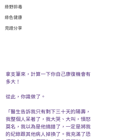
綠野排毒
綠色健康
見證分享
拿支筆來，計算一下你自己康復機會有
多大！
從此，你識做了。
「醫生告訴我只有剩下三十天的陽壽，
我整個人呆著了，我大哭、大叫，憤怒
莫名，我以為是他搞錯了，一定是將我
的紀錄跟其他病人掉換了。我充滿了恐