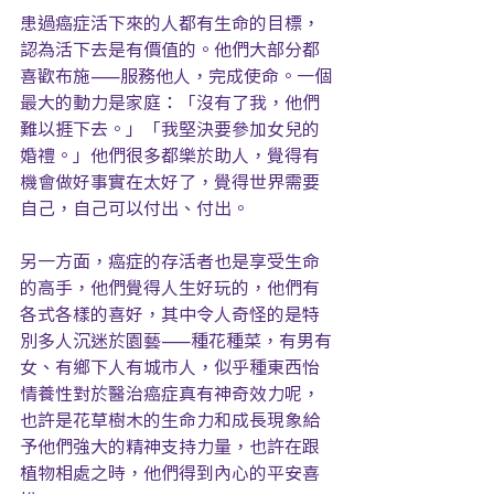
患過癌症活下來的人都有生命的目標，
認為活下去是有價值的。他們大部分都
喜歡布施——服務他人，完成使命。一個
最大的動力是家庭：「沒有了我，他們
難以捱下去。」「我堅決要參加女兒的
婚禮。」他們很多都樂於助人，覺得有
機會做好事實在太好了，覺得世界需要
自己，自己可以付出、付出。
另一方面，癌症的存活者也是享受生命
的高手，他們覺得人生好玩的，他們有
各式各樣的喜好，其中令人奇怪的是特
別多人沉迷於園藝——種花種菜，有男有
女、有鄉下人有城市人，似乎種東西怡
情養性對於醫治癌症真有神奇效力呢，
也許是花草樹木的生命力和成長現象給
予他們強大的精神支持力量，也許在跟
植物相處之時，他們得到內心的平安喜