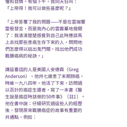
懼和自憐。有個下午，我向天狂叫：
『上帝呀！我可以做些甚麼呢？』
「上帝答覆了我的問題——不是在雲端響
雷般發言，而是我內心的雲霧驀地撥開
了：我清清楚楚感覺到自己此時應該馬
上去找那些患癌生存下來的人，問問他
們怎麼得以逃出鬼門關，找出他們成功
戰勝癌病的秘訣。」
講這番話的人是美國人安德森（Greg 
Anderson），他卅七歲患了末期肺癌，
時維一九八四年，他活了下來，訪問過
以百計的癌症生還者，寫了一本書《醫
生說是癌症時該做的50件事》〔註1〕。
他在書中說：仔細研究過這些人的經歷
後，發現原來戰勝癌症的故事有重要的
共通點，例如：