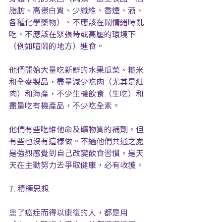
脂肪、高蛋白質、少纖維、香煙、酒、
各種化學藥物）、不應該在鬧情緒時亂
吃、不應該在緊張時或高壓的環境下
（例如喧鬧的地方）進食。
他們開始大量吃新鮮的水果瓜菜、糙米
和全麥製品，盡量減少吃肉（尤其是紅
肉）和海產，不少生機飲食（生吃）和
盡量吃有機產品，不少吃全素。
他們有些吃維他命及礦物質的補劑，但
有些也沒有這樣做。不過他們共通之處
是強烈感覺到自己改變飲食習慣，是天
天在主動努力去爭取健康，必有收獲。
7. 積極思想
患了癌症而得以康復的人，都是用