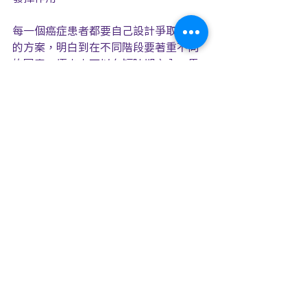
每一個癌症患者都要自己設計爭取復原
的方案，明白到在不同階段要著重不同
的因素。極少人可以在短時期之內，馬
上徹底改變八方面的情況，有些企圖這
樣做，反而欲速不達，暫時失敗，要重
頭來過。
死裡逃生的人，回頭望過去，絕大部分
都強調以上八方面的改變實在是不可少
的。
。 。 。 。 。 。
你有多理想的條件轉危為安、重新健康
做人呢？
現在就檢討一下，照上文的介紹計一計
自己的機會（每項1分最低，10分最