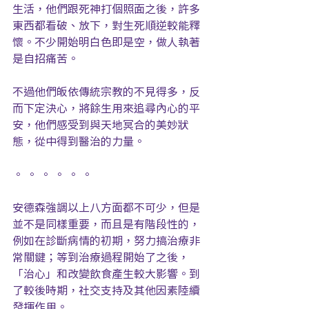
生活，他們跟死神打個照面之後，許多
東西都看破、放下，對生死順逆較能釋
懷。不少開始明白色即是空，做人執著
是自招痛苦。
不過他們皈依傳統宗教的不見得多，反
而下定決心，將餘生用來追尋內心的平
安，他們感受到與天地冥合的美妙狀
態，從中得到醫治的力量。
。 。 。 。 。 。
安德森強調以上八方面都不可少，但是
並不是同樣重要，而且是有階段性的，
例如在診斷病情的初期，努力搞治療非
常關鍵；等到治療過程開始了之後，
「治心」和改變飲食產生較大影響。到
了較後時期，社交支持及其他因素陸續
發揮作用。