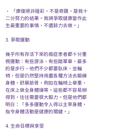
• 「康復絕非碰彩，不是奇蹟，是我十
二分努力的結果。我將爭取健康當作此
生最重要的事情，不遺餘力去做。」
3. 爭取運動
幾乎所有存活下來的癌症患者都十分重
視運動：有些游泳、有些踏單車，最多
的是步行，他們不少都要臥床、坐輪
椅，但是仍然堅持用盡各種方法去鍛鍊
身體，舒展筋骨，例如在輪椅上舉重，
在床上做全身體操等。這些都不容易辦
得到，往往需要很大毅力。但是他們都
明白：「多多運動令人得以主宰身體，
指令身體活動是健康的關鍵。」
4. 生命目標與享受