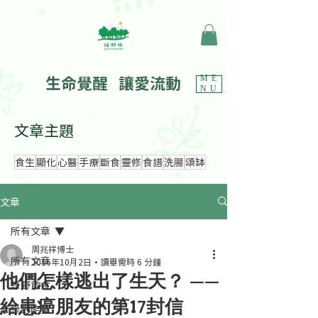
生命覺醒 讓愛流動
ME
NU
文章主題
食生
顯化
心醫
手療
斷食
靈修
食譜
洗腸
頌缽
文章
所有文章
周兆祥博士
所有文章
2016年10月2日
讀畢需時 6 分鐘
他們怎樣逃出了生天？ ——
綠野飲食
給患癌朋友的第17封信
綠野能量