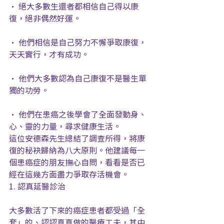
• 絕大多數生還者都相信自己得以康
復，絕非偶然好運。
• 他們相信是自己努力不懈爭取康復，
天天實行，才有成功。
• 他們大多數認為自己康復不是醫生單
獨的功勞。
• 他們在患癌之後學會了全面發動身、
心、靈的力量，尋求健康生活。
這位安德森先生總結了調查所得，將康
復的秘袂歸納為八大原則。他建議每一
個患癌症的朋友撫心自問，看看是否已
經在這幾方面盡力爭取存活機會。
1. 認真延醫診治
大多數活了下來的癌症患者都受過「全
套」的、認認真真做的醫療工夫，其中