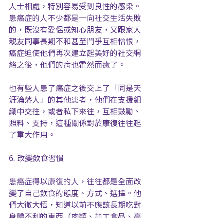
人士相處，特別容易受到良性的感染。
患癌症的人不少都是一向社交生活失敗
的，既沒有愛侶或知心朋友，又跟家人
親友同事長期不和甚至鬥爭互相憎恨，
癌症迫使他們再次建立起美好的社交網
絡之後，他們的病也霍然而癒了。
也有些人患了癌症之後交上了「同是天
涯淪落人」的其他患者，他們在支援組
織中交往，或者私下來往，互相鼓勵、
照料、支持，這種關係對於康復往往起
了重大作用。
6. 改變飲食習慣
患癌症得以康復的人，往往都是全面改
變了自己飲食的態度、方式、選擇。他
們大徹大悟，知道以前不應該長期吃對
身體不利的東西（肉類、加工食品、高