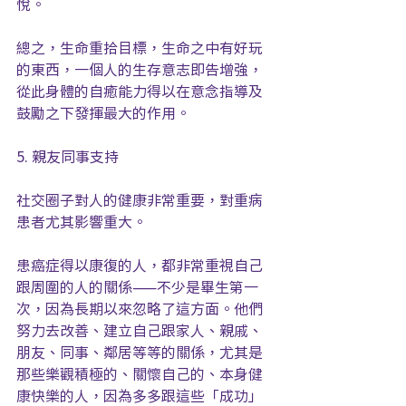
悅。
總之，生命重拾目標，生命之中有好玩
的東西，一個人的生存意志即告增強，
從此身體的自癒能力得以在意念指導及
鼓勵之下發揮最大的作用。
5. 親友同事支持
社交圈子對人的健康非常重要，對重病
患者尤其影響重大。
患癌症得以康復的人，都非常重視自己
跟周圍的人的關係——不少是畢生第一
次，因為長期以來忽略了這方面。他們
努力去改善、建立自己跟家人、親戚、
朋友、同事、鄰居等等的關係，尤其是
那些樂觀積極的、關懷自己的、本身健
康快樂的人，因為多多跟這些「成功」