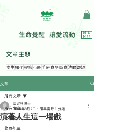
生命覺醒 讓愛流動
ME
NU
文章主題
食生
顯化
靈修
心醫
手療
食譜
斷食
洗腸
頌缽
文章
所有文章
周兆祥博士
所有文章
2016年8月2日
讀畢需時 1 分鐘
演著人生這一場戲
綠野飲食
綠野能量