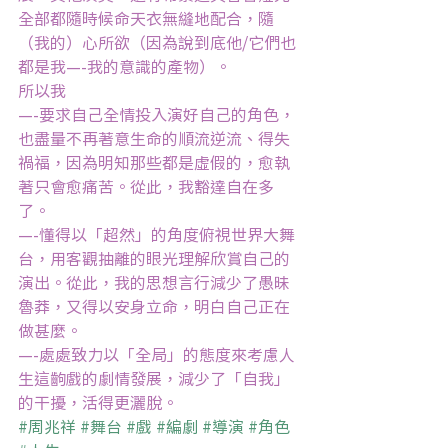
全部都隨時候命天衣無縫地配合，隨
（我的）心所欲（因為說到底他/它們也
都是我—-我的意識的產物）。
所以我
—-要求自己全情投入演好自己的角色，
也盡量不再著意生命的順流逆流、得失
禍福，因為明知那些都是虛假的，愈執
著只會愈痛苦。從此，我豁達自在多
了。
—-懂得以「超然」的角度俯視世界大舞
台，用客觀抽離的眼光理解欣賞自己的
演出。從此，我的思想言行減少了愚昧
魯莽，又得以安身立命，明白自己正在
做甚麼。
—-處處致力以「全局」的態度來考慮人
生這齣戲的劇情發展，減少了「自我」
的干擾，活得更灑脫。
#周兆祥
#舞台
#戲
#編劇
#導演
#角色