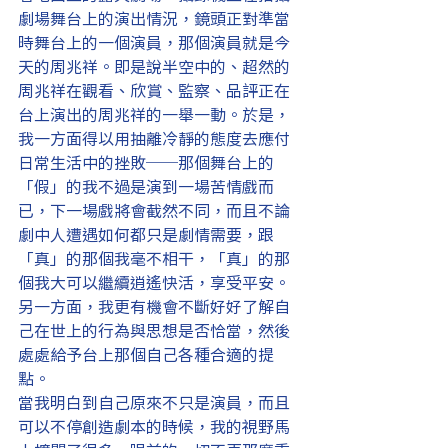
劇場舞台上的演出情況，鏡頭正對準當
時舞台上的一個演員，那個演員就是今
天的周兆祥。即是說半空中的、超然的
周兆祥在觀看、欣賞、監察、品評正在
台上演出的周兆祥的一舉一動。於是，
我一方面得以用抽離冷靜的態度去應付
日常生活中的挫敗──那個舞台上的
「假」的我不過是演到一場苦情戲而
已，下一場戲將會截然不同，而且不論
劇中人遭遇如何都只是劇情需要，跟
「真」的那個我毫不相干，「真」的那
個我大可以繼續逍遙快活，享受平安。
另一方面，我更有機會不斷好好了解自
己在世上的行為與思想是否恰當，然後
處處給予台上那個自己各種合適的提
點。
當我明白到自己原來不只是演員，而且
可以不停創造劇本的時候，我的視野馬