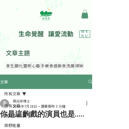
生命覺醒 讓愛流動
ME
NU
文章主題
食生
顯化
靈修
心醫
手療
食譜
斷食
洗腸
頌缽
文章
所有文章
周兆祥博士
所有文章
2016年7月28日
讀畢需時 3 分鐘
你是這齣戲的演員也是…..
綠野飲食
綠野能量