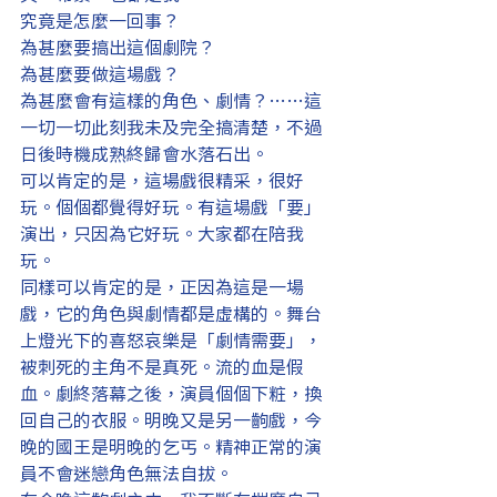
究竟是怎麼一回事？
為甚麼要搞出這個劇院？
為甚麼要做這場戲？
為甚麼會有這樣的角色、劇情？……這
一切一切此刻我未及完全搞清楚，不過
日後時機成熟終歸會水落石出。
可以肯定的是，這場戲很精采，很好
玩。個個都覺得好玩。有這場戲「要」
演出，只因為它好玩。大家都在陪我
玩。
同樣可以肯定的是，正因為這是一場
戲，它的角色與劇情都是虛構的。舞台
上燈光下的喜怒哀樂是「劇情需要」，
被刺死的主角不是真死。流的血是假
血。劇終落幕之後，演員個個下粧，換
回自己的衣服。明晚又是另一齣戲，今
晚的國王是明晚的乞丐。精神正常的演
員不會迷戀角色無法自拔。