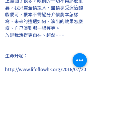
上擴闊了很多，眼前的一切不再那麼重
要，我只需全情投入、盡情享受演這齣
戲便可，根本不需過分介懷劇本怎樣
寫、未來的遭遇如何、演出的效果怎麼
樣、自己演到哪一場等等。
於是我活得更自在、超然……
生命升呢：
http://www.lifeflowhk.org/2016/07/20
16_aug_journey/
#周兆祥
#舞台
#演員
#主角
#戲
#喜怒
哀樂
#劇情需要
#入戲
#導演
#觀照
#自
在
#超然
#生命升呢