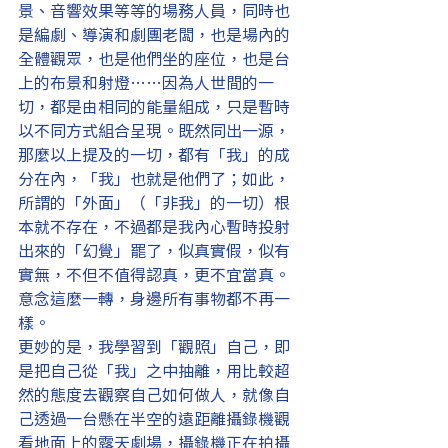
景、音響效果等等的場務人員，同時也
是編劇、導演和劇團老闆，也是場內的
全體觀眾，也是他們坐的座位，也是台
上的布景和射燈……因為人世間的一
切，都是由相同的能量組成，只是暫時
以不同方式組合呈現。既然同出一源，
那麼以上提及的一切，都有「我」的成
分在內，「我」也就是他們了；如此，
所謂的「外面」（「非我」的一切）根
本就不存在，不過都是我內心暫時投射
出來的「幻覺」罷了，似真實假，似有
實無，不但不值得認真，更不宜當真。
意念這麼一轉，身邊所有事物都不再一
樣。
更妙的是，我學習到「觀照」自己，即
是把自己從「我」之中抽離，用比較超
然的態度去觀察自己如何做人，就像自
己透過一台懸在半空的遠距離攝錄機觀
看地面上的露天劇場，攝錄機正在拍攝