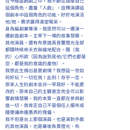
在今晚這齣劇之中，我不斷在揣摩自己
這個角色，盡量「入戲」，詮釋演譯這
個劇本中這個角色的功能，好好地演活
他/她，務求贏得滿堂喝采。
身為編劇兼導演，我居然可以一邊演一
邊創造劇本，主宰下一場的故事發展，
其他演員，還有布景道具音響燈光全部
都隨時候命天衣無縫地配合，隨（我
的）心所欲（因為說到底他/它們也都是
您，都是我的意識的產物）。
我想此生搞出甚麼劇情？我想這一世如
何好玩？一切在我！此刻！存乎一念。
原來人生的劇本並非一早寫好、不能更
改的，原來自己的主觀意念完全可以影
響劇情發展，我的本質一直都在參與創
造一切，我肯定自己不是個任人擺布或
隨便讓命運愚弄的傀儡。
我不但是台上那個演員，也是演對手戲
的其他演員，也是幕後負責燈光、布