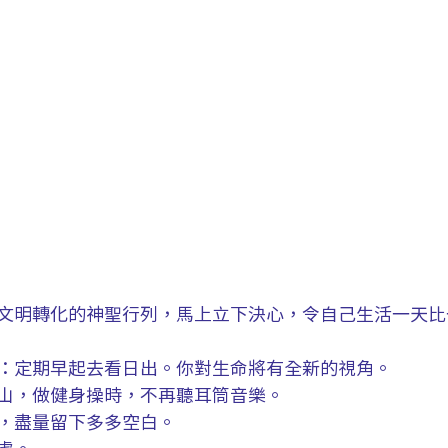
文明轉化的神聖行列，馬上立下決心，令自己生活一天比
：定期早起去看日出。你對生命將有全新的視角。
山，做健身操時，不再聽耳筒音樂。
，盡量留下多多空白。