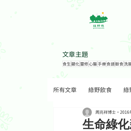
文章主題
食生
顯化
靈修
心醫
手療
食譜
斷食
洗
所有文章
綠野飲食
綠
周兆祥博士
201
生命綠化