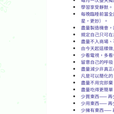
每月一次整天獨
學習享受靜默。
每晚臨睡前當全
星，更妙）。
盡量製造機會，
規定自己只可在
盡量不入商場、
由今天起這樣做
少看電視，多看
留意自己的呼吸
盡量減少非真正
凡是可以簡化的
盡量不用完即棄
盡量吃得更簡單
少買東西—— 
少用東西—— 
少擁有東西——