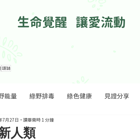
生命覺醒 讓愛流動
腸
頌缽
野能量
綠野排毒
綠色健康
見證分享
6年7月27日
讀畢需時 1 分鐘
新人類