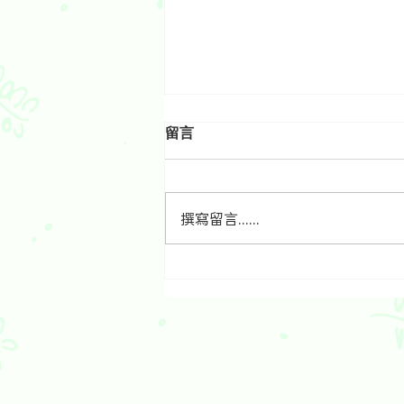
留言
撰寫留言......
食生好福氣扭轉了整個人生：
綠野林神婆Joyce食生歷程分
享