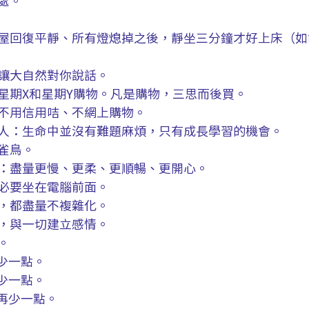
處。
屋回復平靜、所有燈熄掉之後，靜坐三分鐘才好上床（如
讓大自然對你說話。
星期X和星期Y購物。凡是購物，三思而後買。
不用信用咭、不網上購物。
人：生命中並沒有難題麻煩，只有成長學習的機會。
雀鳥。
：盡量更慢、更柔、更順暢、更開心。
必要坐在電腦前面。
，都盡量不複雜化。
，與一切建立感情。
。
再少一點。
再少一點。
 再少一點。