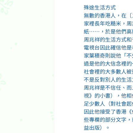
殊途生活方式
無數的香港人，在〔
家裡長年吃糙米，周
紙……，於是他們高
周兆祥的生活方式和
電視台因此確信他是
家葉積奇則說他「不
過是他的大信念裡的
社會裡的大多數人被
不是反對別人的生活
周兆祥是不信任、而
視》的小書），他相
足少數人（對社會起
因此他接受了香港《
些專欄的部分文字，
益出版）。