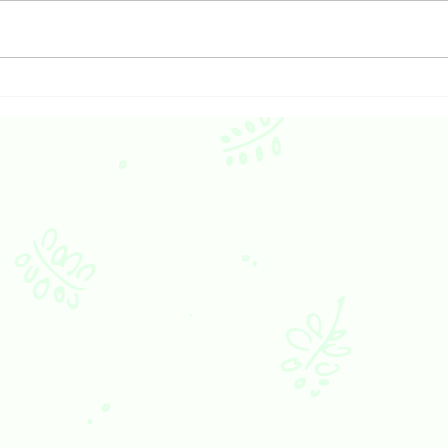
財富的靈性力量：【有錢真係
如何
好】
食？