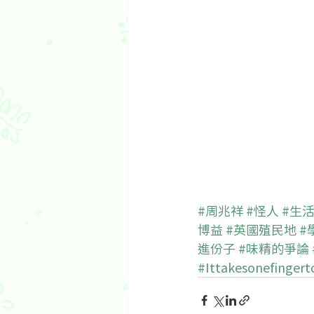
#周兆祥
#怪人
#生
博益
#英國殖民地
#
進份子
#味精的爭論
#Ittakesonefinge