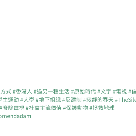
活方式
#香港人
#過另一種生活
#原始時代
#文字
#電視
#
學生運動
#大學
#地下組織
#反建制
#寂靜的春天
#TheSil
#廢除電視
#社會主流價值
#保護動物
#拯救地球
rtomendadam