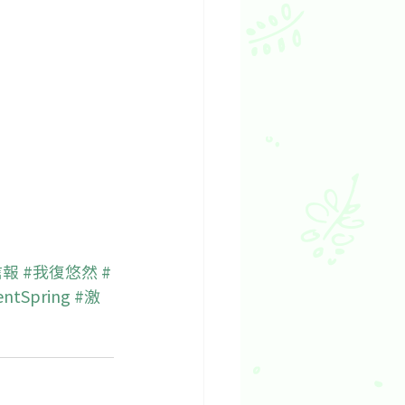
信報
#我復悠然
#
entSpring
#激