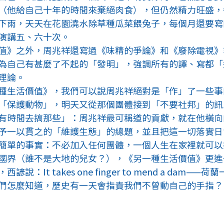
（他給自己十年的時間來棄絕肉食），但仍然精力旺盛，
下雨，天天在花園澆水除草種瓜菜餵兔子，每個月還要寫
演講五、六十次。
值》之外，周兆祥還寫過《味精的爭論》和《廢除電視》
為自己有甚麼了不起的「發明」，強調所有的譯、寫都「
理論。
種生活價值》，我們可以說周兆祥絕對是「作」了一些事
「保護動物」，明天又從那個團體接到「不要社邦」的訊
有時間去搞那些」：周兆祥最可稱道的貢獻，就在他橫向
予一以貫之的「維護生態」的總題，並且把這一切落實日
簡單的事實：不必加入任何團體，一個人生在家裡就可以
國界（誰不是大地的兒女？），《另一種生活價值》更進
：It takes one finger to mend a dam—
們怎麼知道，歷史有一天會指責我們不曾動自己的手指？