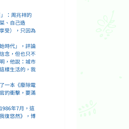
節」：周兆祥的
菜、自己造
享受），只因為
始時代」，評論
信念，但也只不
明，他說：城市
這樣生活的，我
了一本《廢除電
官的衝擊，要滿
986年7月，這
我復悠然》，博