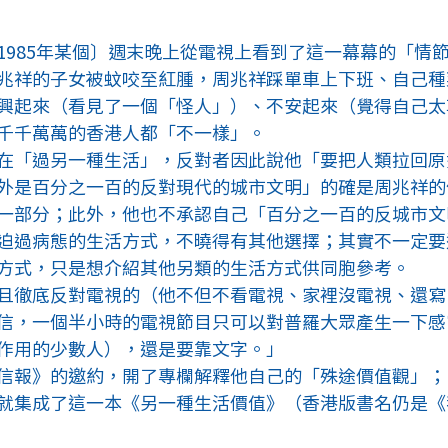
1985年某個〕週末晚上從電視上看到了這一幕幕的「情
兆祥的子女被蚊咬至紅腫，周兆祥踩單車上下班、自己種
興起來（看見了一個「怪人」）、不安起來（覺得自己太
千千萬萬的香港人都「不一樣」。
在「過另一種生活」，反對者因此說他「要把人類拉回原
外是百分之一百的反對現代的城市文明」的確是周兆祥的
一部分；此外，他也不承認自己「百分之一百的反城市文
迫過病態的生活方式，不曉得有其他選擇；其實不一定要
方式，只是想介紹其他另類的生活方式供同胞參考。
且徹底反對電視的（他不但不看電視、家裡沒電視、還寫
信，一個半小時的電視節目只可以對普羅大眾產生一下感
作用的少數人），還是要靠文字。」
信報》的邀約，開了專欄解釋他自己的「殊途價值觀」；1
就集成了這一本《另一種生活價值》（香港版書名仍是《