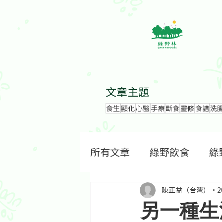
文章主題
食生
顯化
心醫
手療
斷食
靈修
食譜
洗
所有文章
綠野飲食
綠
陳正益（台灣）
2
另一種生