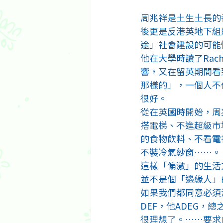
周兆祥是土生土長的
後更是反港英地下組
途」社會建設的可能
他在大學時讀了Rache
響，又在留英期間看
那樣的」，一個人不
很好。
從在英國時開始，周
搭電梯、不進超級市
的食物飲料、不看電
不裝冷氣紗窗……。
這樣「偏激」的生活
並不是個「邊緣人」
如果我們都同意必須
DEF，他ADEG
很理想了。……要求