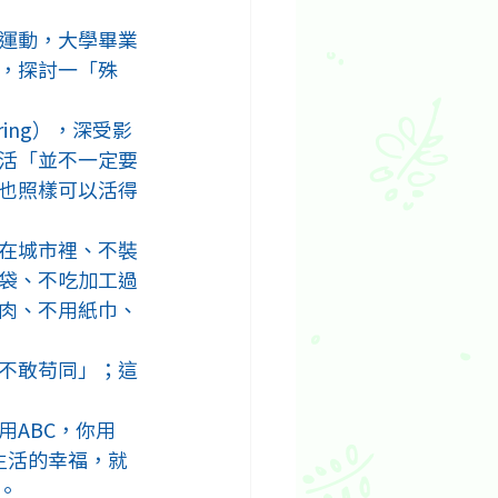
運動，大學畢業
，探討一「殊
pring），深受影
活「並不一定要
也照樣可以活得
在城市裡、不裝
袋、不吃加工過
肉、不用紙巾、
不敢苟同」；這
ABC，你用
生活的幸福，就
。