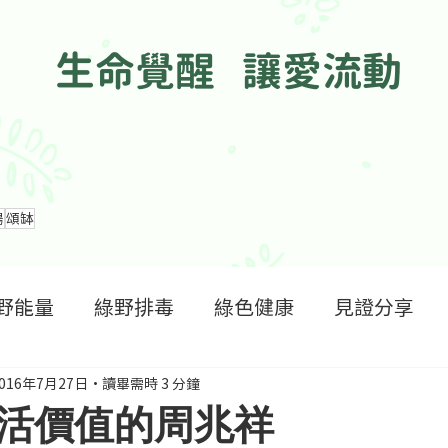
生命覺醒 讓愛流動
腸
頌缽
野能量
綠野排毒
綠色健康
見證分享
016年7月27日
讀畢需時 3 分鐘
活價值的周兆祥