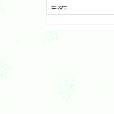
撰寫留言......
食生好福氣扭轉了整個人生：
綠野林神婆Joyce食生歷程分
享