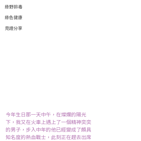
綠野排毒
綠色健康
見證分享
今年生日那一天中午，在燦爛的陽光
下，我又在火車上遇上了一個精神奕奕
的男子，步入中年的他已經變成了頗具
知名度的熱血戰士，此刻正在趕去出席