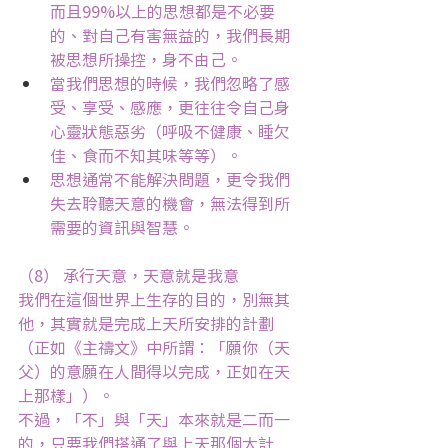
而且99%以上的思想都是不必要
的、對自己有害無益的，我們長期
被思想所操控，身不由己。
當我們思想的時候，我們忽略了感
受、享受、感應，更往往令自己身
心靈狀態惡劣（呼吸不健康、睡欠
佳、食而不知其味等等）。
思想通常不能解決問題，更令我們
失去聆聽天意的機會，無法得到所
需要的資訊與智慧。
（8） 承行天意，天意就是我意
我們在這個世界上生存的目的，別無其
他，其實就是完成上天所安排的計劃
（正如《主禱文》中所謂：「願你（天
父）的意願在人間得以完成，正如在天
上那樣」）。
不過，「不」與「天」本來就是二而一
的，只要我們搭通了與上天那個大計