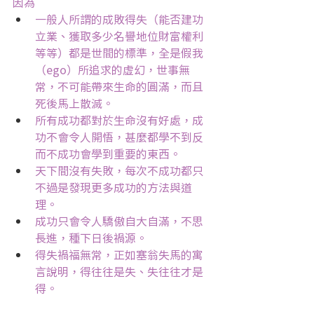
因為
一般人所謂的成敗得失（能否建功
立業、獲取多少名譽地位財富權利
等等）都是世間的標準，全是假我
（ego）所追求的虛幻，世事無
常，不可能帶來生命的圓滿，而且
死後馬上散滅。
所有成功都對於生命沒有好處，成
功不會令人開悟，甚麼都學不到反
而不成功會學到重要的東西。
天下間沒有失敗，每次不成功都只
不過是發現更多成功的方法與道
理。
成功只會令人驕傲自大自滿，不思
長進，種下日後禍源。
得失禍福無常，正如塞翁失馬的寓
言說明，得往往是失、失往往才是
得。