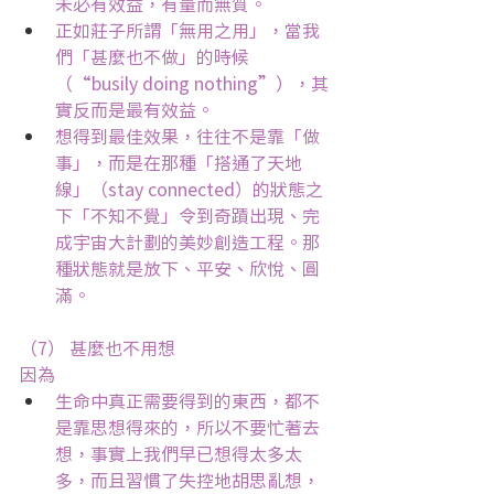
未必有效益，有量而無質。
正如莊子所謂「無用之用」，當我
們「甚麼也不做」的時候
（“busily doing nothing”），其
實反而是最有效益。
想得到最佳效果，往往不是靠「做
事」，而是在那種「搭通了天地
線」（stay connected）的狀態之
下「不知不覺」令到奇蹟出現、完
成宇宙大計劃的美妙創造工程。那
種狀態就是放下、平安、欣悅、圓
滿。
（7） 甚麼也不用想
因為
生命中真正需要得到的東西，都不
是靠思想得來的，所以不要忙著去
想，事實上我們早已想得太多太
多，而且習慣了失控地胡思亂想，