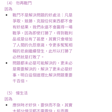
（4） 勿再戰鬥
因為
戰鬥不是解決問題的好處法：凡是
爭取、競勝、克服任何東西都不會
有好結果，我們永遠不會贏得一場
戰爭，因為即使打勝了，得到戰利
品或是佔有了甚麼，其實只會增加
了人間的仇怨意識，令更多冤冤相
報的悲劇繼續發生，此所以打勝了
必然就是打敗了。
問題都未必是可能解決的，更未必
是需要解決的，解決了更未必是好
事。明白這個道理比解決問題重要
千百倍。
（5） 慢生活
因為
應快時才好快，要快而不急，其實
大部分情況都不需要快，反而要