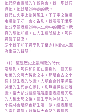
他們綠色團體的午餐例會。我一眼就認
識他，他就是26年前的我。
我們在火車上談笑風生，下了車之後邊
走邊談了好一會才告別，我滔滔不絕跟
他分享最近這26年來生命中的開悟。我
真的想他知道，在人生這段路上，阿祥
覺醒了甚麼。
原來我不知不覺學到了至少10樣做人至
為重要的智慧：
（1） 這是歷史上最刺激的時代
沒想到，阿祥和你正在廁身於一個天翻
地覆的文明大轉化之中，那是自古之來
從未發生過的改變。人類自食其果瀕臨
滅絕的生死存亡掙扎，別無選擇被迫蛻
變。當大部分繼續混混噩噩過違反天理
的人種出局之後，優生學淘汰餘生的一
小撮將會是綠色新生活一族，經過集體
的靈性覺醒，以後按大自然的規律做