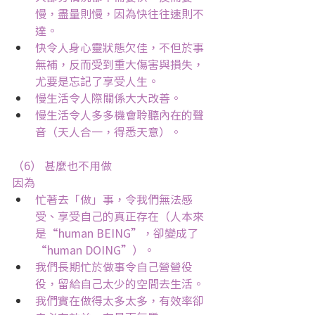
慢，盡量則慢，因為快往往速則不
達。
快令人身心靈狀態欠佳，不但於事
無補，反而受到重大傷害與損失，
尤要是忘記了享受人生。
慢生活令人際關係大大改善。
慢生活令人多多機會聆聽內在的聲
音（天人合一，得悉天意）。
（6） 甚麼也不用做
因為
忙著去「做」事，令我們無法感
受、享受自己的真正存在（人本來
是“human BEING”，卻變成了
“human DOING”）。
我們長期忙於做事令自己營營役
役，留給自己太少的空間去生活。
我們實在做得太多太多，有效率卻