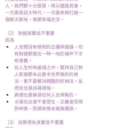
人。我們都十分感恩，得以適逢其會，
一方面見証大時代，一方面參與打造一
個新天新地，長期幸福生活。
（2） 對錯其實並不重要
因為
人世間沒有絕對的正確與錯誤，所
有對錯都是在一時一地的條件下才
有意義。
在人生所有處境之中，堅持自己對
人家錯都未必是令世界美好的做
法，更不是解決問題的好辦法，反
而往往是自尋煩惱。
真理也是無須任何人去捍衛的。
水落石出會不會發生、正義會否得
到申張，到頭來根本毫無關係。
（3） 成敗得失其實並不重要