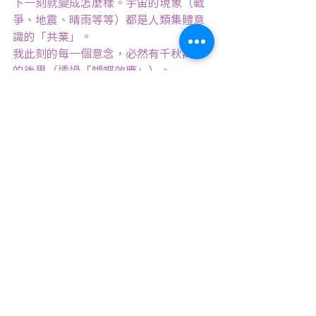
下一刻就變成怎麼樣。宇宙的現象（戰
爭、地震、晴雨等等）都是人類集體意
識的「共業」。
我此刻的每一個意念，必然有千秋萬世
的後果（透過「蝴蝶效應」）。
（10） 一切都OK。“Let it be”。
宇宙的大計劃是由最大的智慧、最大的
愛心設計出來的，所以我們甚麼也不用
擔心、憂慮、害怕，我們的生命其實沒
有半點欠缺遺憾，一切絕對妥當。百分
之百幸福。我們不用擔心做錯事，將來
肯定沒有甚麼地獄等待我們去捱苦。人
生的終結（死亡）是最幸福的安排，此
後一切更美好（雖然大多數人目前不曉
得會發生甚麼會）。
我們只需要盡情享受此刻的美好，此時
此地就是天堂、樂園—-其實時間和空間
並不真正存在，它們都是我們思想建構