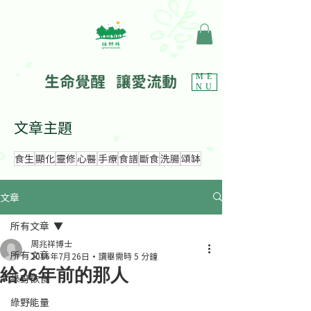
生命覺醒 讓愛流動
ME
NU
文章主題
食生
顯化
靈修
心醫
手療
食譜
斷食
洗腸
頌缽
文章
所有文章
周兆祥博士
所有文章
2016年7月26日
讀畢需時 5 分鐘
給26年前的那人
綠野飲食
綠野能量