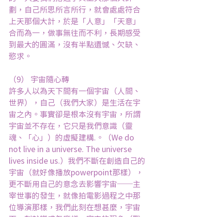
劃，自己所思所言所行，就會處處符合
上天那個大計，於是「人意」「天意」
合而為一，做事無往而不利，長期感受
到最大的圓滿，沒有半點遺憾、欠缺、
慾求。
（9） 宇宙隨心轉
許多人以為天下間有一個宇宙（人間、
世界），自己（我們大家）是生活在宇
宙之內。事實卻是根本沒有宇宙，所謂
宇宙並不存在，它只是我們意識（靈
魂、「心」）的虛擬建構.。（We do 
not live in a universe. The universe 
lives inside us.）我們不斷在創造自己的
宇宙（就好像播放powerpoint那樣），
更不斷用自己的意念去影響宇宙──主
宰世事的發生，就像拍電影過程之中那
位導演那樣，我們此刻在想甚麼，宇宙