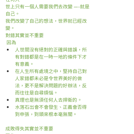
世上只有一個人需要我們去改變 —-就是
自己。
我們改變了自己的想法，世界就已經改
變。
對錯其實並不重要
 因為
人世間沒有絕對的正確與錯誤，所
有對錯都是在一時一地的條件下才
有意義。
在人生所有處境之中，堅持自己對
人家錯都未必是令世界美好的做
法，更不是解決問題的好辦法，反
而往往是自尋煩惱。
真理也是無須任何人去捍衛的。
水落石出會不會發生、正義會否得
到申張，到頭來根本毫無關。
成敗得失其實並不重要