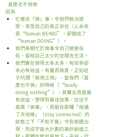
  甚麼也不用做
因為
忙著去「做」事，令我們無法感
受、享受自己的真正存在（人本來
是“human BEING”，卻變成了
“human DOING”）。
我們長期忙於做事令自己營營役
役，留給自己太少的空間去生活。
我們實在做得太多太多，有效率卻
未必有效益，有量而無質。正如莊
子所謂「無用之用」，當我們「甚
麼也不做」的時候（“busily 
doing nothing”），其實反而是最
有效益。想得到最佳效果，往往不
是靠「做事」，而是在那種「搭通
了天地線」（stay connected）的
狀態之下「不知不覺」令到奇蹟出
現、完成宇宙大計劃的美妙創造工
程。那種狀態就是放下、平安、欣