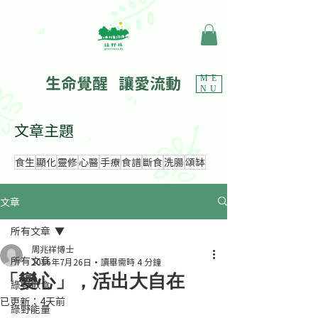
生命覺醒 讓愛流動
ME
NU
文章主題
食生
顯化
靈修
心醫
手療
食譜
斷食
洗腸
頌缽
文章
所有文章
周兆祥博士
所有文章
2016年7月26日
讀畢需時 4 分鐘
「變心」，活出大自在
綠野飲食
已更新：
4天前
綠野能量