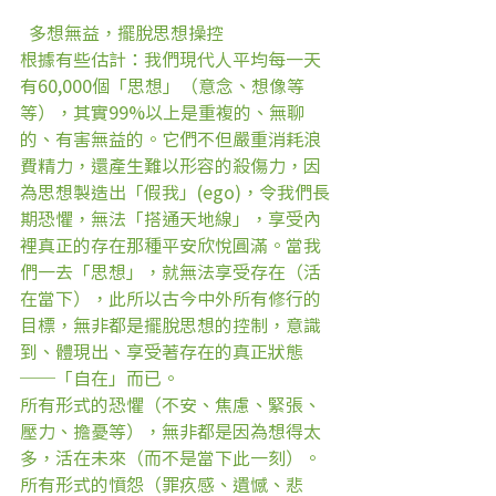
  多想無益，擺脫思想操控
根據有些估計：我們現代人平均每一天
有60,000個「思想」（意念、想像等
等），其實99%以上是重複的、無聊
的、有害無益的。它們不但嚴重消耗浪
費精力，還產生難以形容的殺傷力，因
為思想製造出「假我」(ego)，令我們長
期恐懼，無法「搭通天地線」，享受內
裡真正的存在那種平安欣悅圓滿。當我
們一去「思想」，就無法享受存在（活
在當下），此所以古今中外所有修行的
目標，無非都是擺脫思想的控制，意識
到、體現出、享受著存在的真正狀態
──「自在」而已。
所有形式的恐懼（不安、焦慮、緊張、
壓力、擔憂等），無非都是因為想得太
多，活在未來（而不是當下此一刻）。
所有形式的憤怨（罪疚感、遺憾、悲