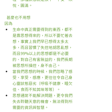
悅、圓滿。
  甚麼也不用想
因為
生命中真正需要得到的東西，都不
是靠思想得來的，所以不要忙著去
想，事實上我們早已想得太多太
多，而且習慣了失控地胡思亂想，
而且99%以上的思想都是不必要
的、對自己有害無益的，我們長期
被思想所操控，身不由己。
當我們思想的時候，我們忽略了感
受、享受、感應，更往往令自己身
心靈狀態惡劣（呼吸不健康、睡欠
佳、食而不知其味等等）。
思想通常不能解決問題，更令我們
失去聆聽天意的機會，無法得到所
需要的資訊與智慧。