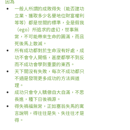
因為
一般人所謂的成敗得失（能否建功
立業、獲取多少名譽地位財富權利
等等）都是世間的標準，全是假我
（ego）所追求的虛幻，世事無
常，不可能帶來生命的圓滿，而且
死後馬上散滅。
所有成功都對於生命沒有好處，成
功不會令人開悟，甚麼都學不到反
而不成功會學到重要的東西。
天下間沒有失敗，每次不成功都只
不過是發現更多成功的方法與道
理。
成功只會令人驕傲自大自滿，不思
長進，種下日後禍源。
得失禍福無常，正如塞翁失馬的寓
言說明，得往往是失、失往往才是
得。