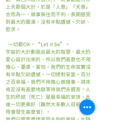
上天那個大計，於是「人意」「天意」
合而為一，做事無往而不利，長期感受
到最大的圓滿，沒有半點遺憾、欠缺、
慾求。
  一切都OK。“Let it be”。
宇宙的大計劃是由最大的智慧、最大的
愛心設計出來的，所以我們甚麼也不用
擔心、憂慮、害怕，我們的生命其實沒
有半點欠缺遺憾，一切絕對妥當。百分
之百幸福。我們不用擔心做錯事，將來
肯定沒有甚麼地獄等待我們去捱苦。人
生的終結（死亡）是最幸福的安排，此
後一切更美好（雖然大多數人目前不曉
得會發生甚麼會）。
我們只需要盡情享受此刻的美好，此時
此地就是天堂、樂園—-其實時間和空間
並不真正存在，它們都是我們思想建構