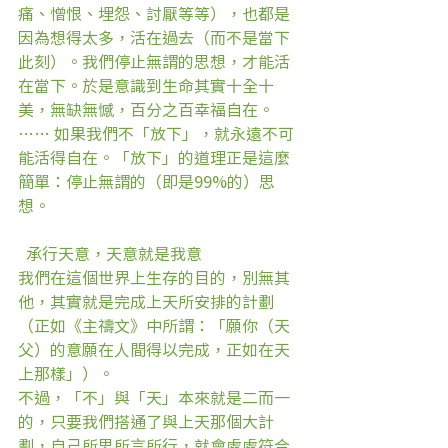
痛、憎恨、埋怨、討厭等等），也都是
因為想得太多，活在過去（而不是當下
此刻）。我們停止無謂的思想，才能活
在當下。於是意識到生命其實十全十
美，無缺無憾，百分之百幸福自在。
…… 如果我們不「放下」，就永遠不可
能活得自在。「放下」的道理正是這麼
簡單：停止無謂的（即是99%的）思
想。
  承行天意，天意就是我意
我們在這個世界上生存的目的，別無其
他，其實就是完成上天所安排的計劃
（正如《主禱文》中所謂：「願你（天
父）的意願在人間得以完成，正如在天
上那樣」）。
不過，「不」與「天」本來就是二而一
的，只要我們搭通了與上天那個大計
劃，自己所思所言所行，就會處處符合