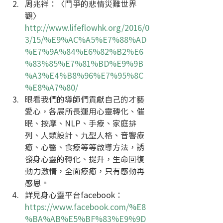
周兆祥：〈鬥爭的悲情災難世界
觀〉
http://www.lifeflowhk.org/2016/0
3/15/%E9%AC%A5%E7%88%AD
%E7%9A%84%E6%82%B2%E6
%83%85%E7%81%BD%E9%9B
%A3%E4%B8%96%E7%95%8C
%E8%A7%80/
眼看我們的導師們貢獻自己的才藝
愛心，各展所長運用心靈轉化、催
眠、按摩、NLP、手療、家庭排
列、人類設計、九型人格、音響療
癒、心醫、食療等等啟導方法，誘
發身心靈的轉化、提升，生命回復
動力激情，全面療癒，只有感動再
感恩。  
詳見身心靈平台facebook：
https://www.facebook.com/%E8
%BA%AB%E5%BF%83%E9%9D