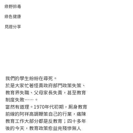
綠野排毒
綠色健康
見證分享
我們的學生紛紛在尋死。
於是大家忙著怪責政府部門政策失策、
教育界失職、父母家長失責，甚至教育
制度失敗……。
當然有道理。1970年代初期，厠身教育
前線的阿祥高調鞭策自己的行業，痛陳
教育工作大部分都是反教育；四十多年
後的今天，教育政策愈益兇殘慘無人 