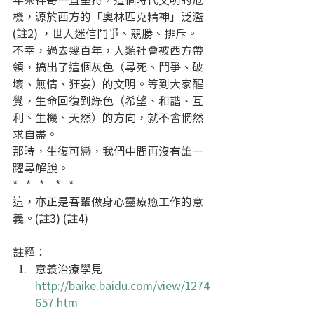
機，源於西方的「奧林匹克精神」泛濫
(註2) ，世人迷信鬥爭、競勝、排斥。
不幸，過去幾百年，人類社會被西方帶
領，搞出了這個灰色（尋死、鬥爭、破
壞、無情、狂妄）的文明。等到大家醒
覺，生命回復到綠色（希望、和諧、互
利、生機、天然）的方向，就不會惘然
求自盡。
那時，生復可戀，我們中間再沒有誰一
躍尋解脫。
*   *   *    *   *
這，亦正是吾輩做身心靈療癒工作的意
義。(註3) (註4)
註釋： 
意義治療學見 
http://baike.baidu.com/view/1274
657.htm