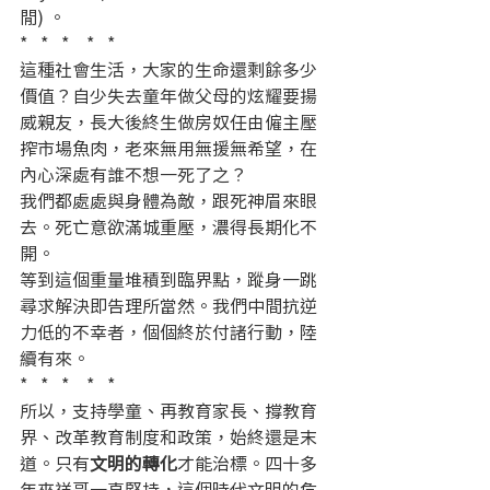
閒) 。
*   *   *    *   *
這種社會生活，大家的生命還剩餘多少
價值？自少失去童年做父母的炫耀要揚
威親友，長大後終生做房奴任由僱主壓
搾市場魚肉，老來無用無援無希望，在
內心深處有誰不想一死了之？
我們都處處與身體為敵，跟死神眉來眼
去。死亡意欲滿城重壓，濃得長期化不
開。
等到這個重量堆積到臨界點，蹤身一跳
尋求解決即告理所當然。我們中間抗逆
力低的不幸者，個個終於付諸行動，陸
續有來。
*   *   *    *   *
所以，支持學童、再教育家長、撐教育
界、改革教育制度和政策，始終還是末
道。只有
文明的轉化
才能治標。四十多
年來祥哥一直堅持，這個時代文明的危