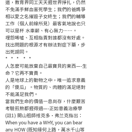
道，教育界同工天天捱世界掙扎，仍然
不免滿手鮮血害死學生；我們的爸媽爭
相以愛之名摧毀子女終生；我們的輔導
工作（個人前線所見）最客氣地說也只
可以是杯 水車薪、有心無力……。
埋怨唏噓、互相指責對誰都沒有好處。
找出問題的根源才有辦法對症下藥，步
出死胡同。
*   *   *    *   *
人怎麼可能放棄自己最寶貝的東西—-生
命？它再不寶貴。
人是地球上的動物之中，唯一追求意義
的「儍瓜」。物質的、肉體的滿足絕對
不能滿足我們。
當我們生命的價值一息尚存，什麼艱苦
考驗煎熬都捱得過—-正如意義治療學 
(註1) 開山祖師维克多·弗兰克指出：
When you have a WHY, you can bear 
any HOW (既知緣何上路，萬水千山等