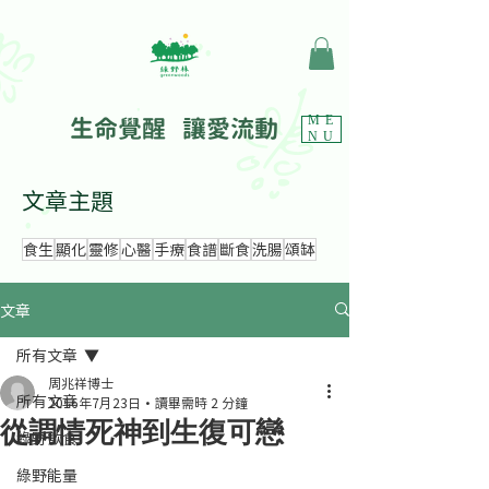
生命覺醒 讓愛流動
ME
NU
文章主題
食生
顯化
靈修
心醫
手療
食譜
斷食
洗腸
頌缽
文章
所有文章
周兆祥博士
所有文章
2016年7月23日
讀畢需時 2 分鐘
從調情死神到生復可戀
綠野飲食
綠野能量