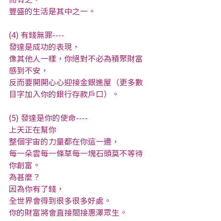
豐盛的生活是其中之一。
(4) 有錢無罪----
發達是成功的表現，
像其他人一樣，你絕對不必為積聚財富
感到不安，
反而要開開心心迎接金銀進屋（更多數
目字加入你的銀行存款戶口）。
(5) 發達是你的使命----
上天正在幫你
整個宇宙的力量都在你這一邊，
每一朵雲每一條草每一塊石頭莫不等待
你創富。
為甚麼？
因為你有了錢，
全世界會得到很多很多好處。
你的財富將會直接間接惠澤眾生。