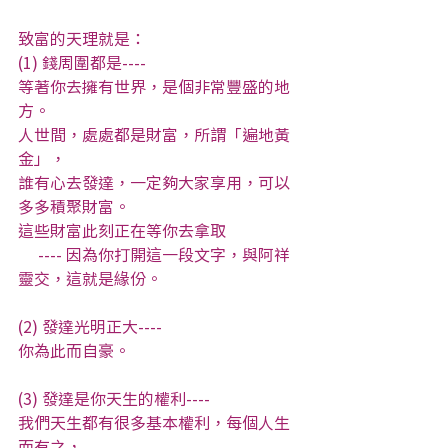
致富的天理就是：
(1) 錢周圍都是----
等著你去擁有世界，是個非常豐盛的地
方。
人世間，處處都是財富，所謂「遍地黃
金」，
誰有心去發達，一定夠大家享用，可以
多多積聚財富。
這些財富此刻正在等你去拿取
     ---- 因為你打開這一段文字，與阿祥
靈交，這就是緣份。
(2) 發達光明正大----
你為此而自豪。
(3) 發達是你天生的權利----
我們天生都有很多基本權利，每個人生
而有之，