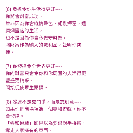
(6) 發達令你生活得更好----
你將會創富成功，
並非因為你會縱情聲色、胡亂揮霍，過
糜爛墮落的生活，
也不是因為你自私做守財奴，
將財富作為驕人的戰利品，証明你夠
捧。
(7) 你發達令全世界更好----
你的財富只會令你和你周圍的人活得更
豐盛更精采，
間接促使眾生蒙福。
(8) 發達不是靠鬥爭，而是靠創意----
如果你把商場視為一個零和遊戲，你不
會發達。
「零和遊戲」即是以為要跟對手拼搏，
奪走人家擁有的東西，