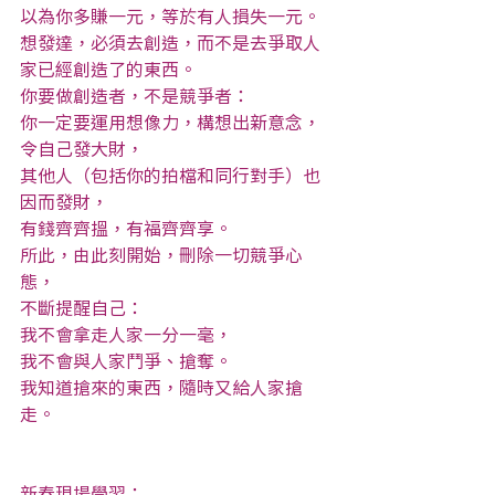
以為你多賺一元，等於有人損失一元。
想發達，必須去創造，而不是去爭取人
家已經創造了的東西。
你要做創造者，不是競爭者：
你一定要運用想像力，構想出新意念，
令自己發大財，
其他人（包括你的拍檔和同行對手）也
因而發財，
有錢齊齊搵，有福齊齊享。
所此，由此刻開始，刪除一切競爭心
態，
不斷提醒自己：
我不會拿走人家一分一毫，
我不會與人家鬥爭、搶奪。
我知道搶來的東西，隨時又給人家搶
走。
新春現場學習：