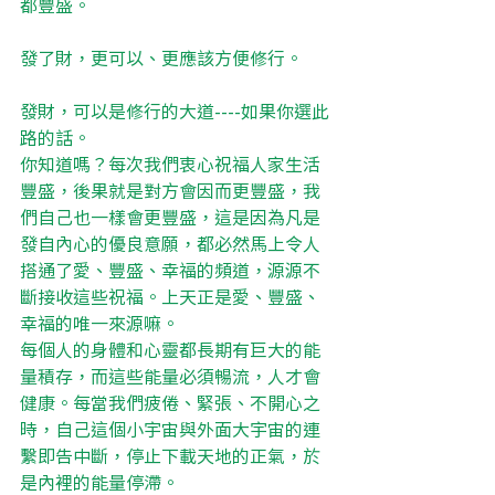
都豐盛。
發了財，更可以、更應該方便修行。
發財，可以是修行的大道----如果你選此
路的話。
你知道嗎？每次我們衷心祝福人家生活
豐盛，後果就是對方會因而更豐盛，我
們自己也一樣會更豐盛，這是因為凡是
發自內心的優良意願，都必然馬上令人
搭通了愛、豐盛、幸福的頻道，源源不
斷接收這些祝福。上天正是愛、豐盛、
幸福的唯一來源嘛。
每個人的身體和心靈都長期有巨大的能
量積存，而這些能量必須暢流，人才會
健康。每當我們疲倦、緊張、不開心之
時，自己這個小宇宙與外面大宇宙的連
繫即告中斷，停止下載天地的正氣，於
是內裡的能量停滯。