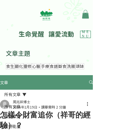
生命覺醒 讓愛流動
ME
NU
文章主題
食生
顯化
靈修
心醫
手療
食譜
斷食
洗腸
頌缽
文章
所有文章
周兆祥博士
所有文章
2016年1月19日
讀畢需時 2 分鐘
怎樣令財富追你（祥哥的經
綠野飲食
驗）？
綠野能量