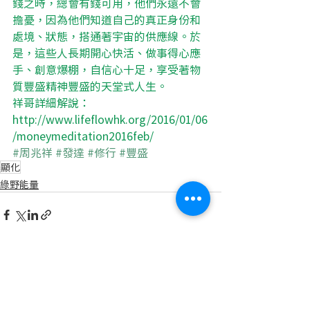
錢之時，總會有錢可用，他們永遠不會
擔憂，因為他們知道自己的真正身份和
處境、狀態，搭通著宇宙的供應線。於
是，這些人長期開心快活、做事得心應
手、創意爆棚，自信心十足，享受著物
質豐盛精神豐盛的天堂式人生。
祥哥詳細解說：
http://www.lifeflowhk.org/2016/01/06
/moneymeditation2016feb/
#周兆祥
#發達
#修行
#豐盛
顯化
綠野能量
最新文章
查看全部