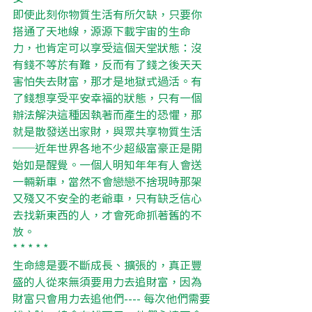
即使此刻你物質生活有所欠缺，只要你
搭通了天地線，源源下載宇宙的生命
力，也肯定可以享受這個天堂狀態：沒
有錢不等於有難，反而有了錢之後天天
害怕失去財富，那才是地獄式過活。有
了錢想享受平安幸福的狀態，只有一個
辦法解決這種因執著而產生的恐懼，那
就是散發送出家財，與眾共享物質生活
──近年世界各地不少超級富豪正是開
始如是醒覺。一個人明知年年有人會送
一輛新車，當然不會戀戀不捨現時那架
又殘又不安全的老爺車，只有缺乏信心
去找新東西的人，才會死命抓著舊的不
放。
* * * * *
生命總是要不斷成長、擴張的，真正豐
盛的人從來無須要用力去追財富，因為
財富只會用力去追他們---- 每次他們需要