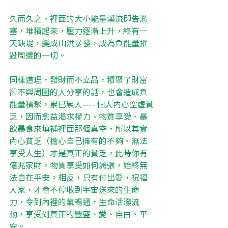
久而久之，裡面的大小能量溪流即告淤
塞，堆積起來，壓力逐漸上升，終有一
天缺堤，變成山洪暴發，成為負能量摧
毀周邊的一切。
同樣道理，發財而不立品，積聚了財富
卻不與周圍的人分享的話，也會造成負
能量積聚，累已累人---- 個人內心空虛貧
乏，因而愈益渴求權力、物質享受、暴
飲暴食來填補裡面那個真空，所以其實
內心貧乏（擔心自己擁有的不夠、無法
享受人生）才是真正的貧乏，此時你有
億兆家財，物質享受如何誇張，始終無
法自在平安。相反，只有付出愛，祝福
人家，才會不停收到宇宙送來的生命
力，令到內裡的氣暢通，生命活潑流
動，享受到真正的豐盛、愛、自由、平
安。