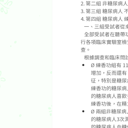
2. 第二組 非糖尿病人
3. 第三組 糖尿病人 
4. 第四組 糖尿病人 
   一、三組受試
   全部受試者在聽帶功報告前都接受臨床檢查，建立病歷，並全組同時測定空腹取血，平行進
行各項臨床實驗室檢
查。
   根據調查和臨
Ø 練香功組有
增加，反而還有
征，特別是糖尿
練香功的糖尿病
的糖尿病人喜飲
練香功後，在精
Ø 兩組非糖尿
的糖尿病人3次
的糖尿病人血糖