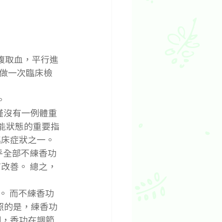
做一次臨床檢
。
僅沒有一例體重
機能狀態的重要指
床症狀之一。 
乎全部不練香功
改善。 總之，
。 而不練香功
照的是，練香功
明，香功在調節