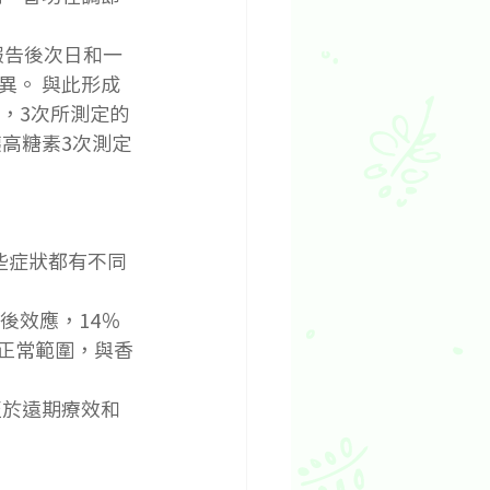
報告後次日和一
異。 與此形成
，3次所測定的
高糖素3次測定
某些症狀都有不同
後效應，14％
到正常範圍，與香
至於遠期療效和