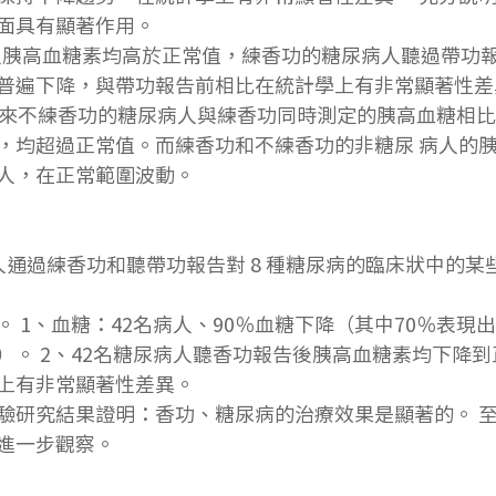
面具有顯著作用。
尿病人胰高血糖素均高於正常值，練香功的糖尿病人聽過帶功
普遍下降，與帶功報告前相比在統計學上有非常顯著性差
從來不練香功的糖尿病人與練香功同時測定的胰高血糖相比
，均超過正常值。而練香功和不練香功的非糖尿 病人的胰
人，在正常範圍波動。
病人通過練香功和聽帶功報告對 8 種糖尿病的臨床狀中的
 1、血糖：42名病人、90％血糖下降（其中70％表現出
）。 2、42名糖尿病人聽香功報告後胰高血糖素均下降
上有非常顯著性差異。
驗研究結果證明：香功、糖尿病的治療效果是顯著的。 
進一步觀察。