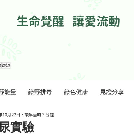
生命覺醒 讓愛流動
腸
頌缽
野能量
綠野排毒
綠色健康
見證分享
5年10月22日
讀畢需時 3 分鐘
尿實驗