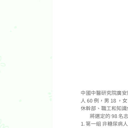
中國中醫研究院廣安
人 60 例，男 18 
休幹部、職工和知識
        將選定的
1. 第一組 非糖尿病人