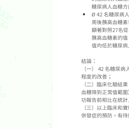
糖尿病人血糖方
Ø 42 名糖
周後胰高血糖素
顯著對照27名
胰高血糖素的值
值均低於糖尿病
結論：
（一） 42 名糖尿
程度的改善；
（二）臨床化驗結果。
血糖降到正常值範圍
功報告前相比在統計
（三）以上臨床和實
併發症的預防，有待