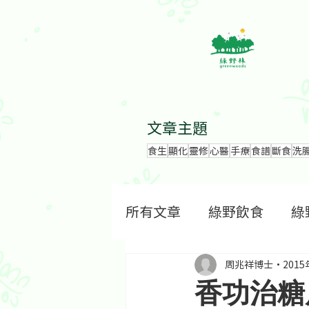
文章主題
食生
顯化
靈修
心醫
手療
食譜
斷食
洗
所有文章
綠野飲食
綠
周兆祥博士
201
香功治糖