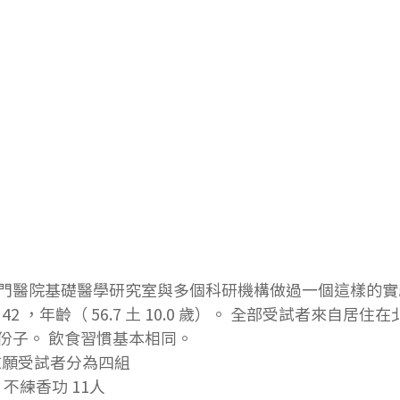
門醫院基礎醫學研究室與多個科研機構做過一個這樣的實
，女 42 ，年齡（ 56.7 土 10.0 歲）。 全部受試者來自居
份子。 飲食習慣基本相同。
 98 名志願受試者分為四組
 不練香功 11人