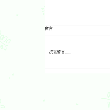
留言
撰寫留言......
食生好福氣扭轉了整個人生：
綠野林神婆Joyce食生歷程分
享