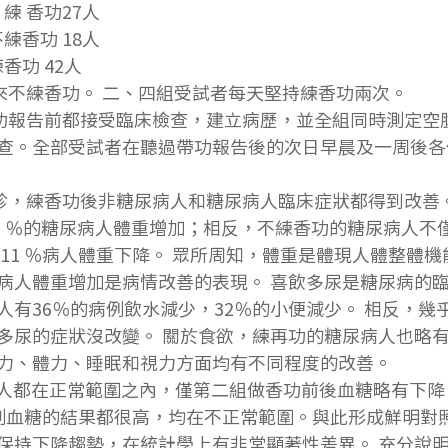
 練 香功27人
不練香功 18人
練香功 42人
者從來不練香功。 二、四組受試者每天堅持練香功兩次。
查。全部受試者在聽過帶功報告後的次日早晨及一周後各
床問診，練香功後非糖尿病人和糖尿病人臨床症狀都得到改善
 11 ％的糖尿病人體重增加；相反，不練香功的糖尿病人不
 11 ％病人體重下降。 眾所周知，體重是體現人體整體
病人體重增加是病情改善的表現。 喜飲多尿是糖尿病的臨
人有36％的病例飲水減少，32％的小便減少。 相反，幾
多尿的症狀沒改變。 關於食欲，練再功的糖尿病人也略有
力、體力、睡眠和視力方面均有不同程度的改善。
病人都在正常範圍之內，僅第二組做香功前後血糖略有下降
測血糖的結果都很高，均在不正常範圍。與此形成鮮明對
保持下降趨勢，在統計學上有非常顯著性差異。 充分說