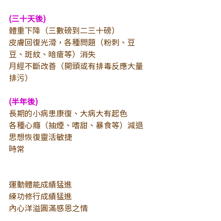
(三十天後)
體重下降（三數磅到二三十磅）
皮膚回復光滑，各種問題（粉刺、豆
豆、斑紋、暗瘡等）消失
月經不斷改善（開頭或有排毒反應大量
排污）
(半年後)
長期的小病患康復、大病大有起色
各種心癮（抽煙、嗜甜、暴食等）減退
思想恢復靈活敏捷
時常
運動體能成績猛進
練功修行成績猛進
內心洋溢圓滿感恩之情