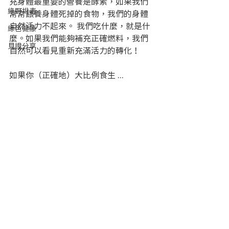
充身體最重要的營養是酵素，如果我們
綠野排毒
常常餵養身體死掉的食物，我們的身體
自然活力不起來。 我們吃什麼，就是什
綠色健康
麼。如果我們能夠補充正確燃料，我們
見證分享
自然可以看見重新充滿活力的轉化！
如果你（正確地）大比例食生 ... 