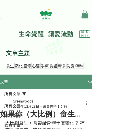
生命覺醒 讓愛流動
ME
NU
文章主題
食生
顯化
靈修
心醫
手療
食譜
斷食
洗腸
頌缽
文章
所有文章
Greenwoods
所有文章
2020年12月28日
讀畢需時 1 分鐘
如果你（大比例）食生...
綠野飲食
大比例食生，會帶給身體什麼變化？ 補
綠野能量