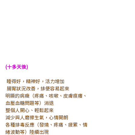
(十多天後)
睡得好，精神好，活力增加
腸胃狀況改善，排便容易起來
明顯的病癥（疼痛、咳嗽、皮膚痕癢、
血壓血糖問題等）消退
整個人開心、輕鬆起來
減少與人磨擦生氣，心情開朗
各種排毒反應（發燒、疼痛、疲累、情
緒波動等）陸續出現