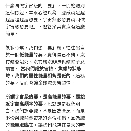
什麼叫做宇宙級的「要」，一開始聽到
這個標題，本來心裡以為「應該就是超
超超超超超想要，宇宙無敵想要就叫做
宇宙級想要吧」，但答案其實沒有這麼
簡單。
很多時候，我們想「要」錢，往往出自
於一個
低能量
的要，覺得自己不夠，沒
有錢會餓死、沒有錢沒辦法供錢給子女
讀書。
 當我們處於害怕、焦慮的狀態
時，我們的靈性能量相對是低的
，這樣
的要，反而會讓金錢流失得越快。
所謂宇宙級的要，是高能量的要，是接
近宇宙高頻率的要
，也就是當我們明
白，我們想要錢，不是因為匱乏，而是
那份與錢關係帶來的喜悅和諧，因為錢
的
能量跟臨在
，讓我們能夠在夏天的時