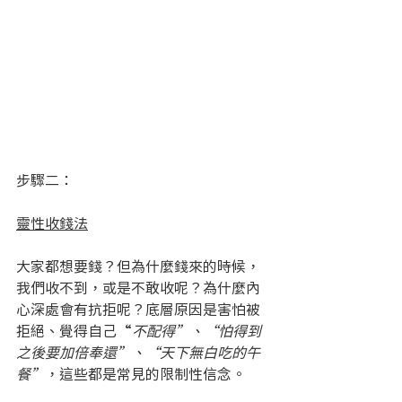
步驟二：
靈性收錢法
大家都想要錢？但為什麼錢來的時候，
我們收不到，或是不敢收呢？為什麼內
心深處會有抗拒呢？底層原因是害怕被
拒絕、覺得自己“
不配得”、“怕得到
之後要加倍奉還”、“天下無白吃的午
餐”
，這些都是常見的限制性信念。