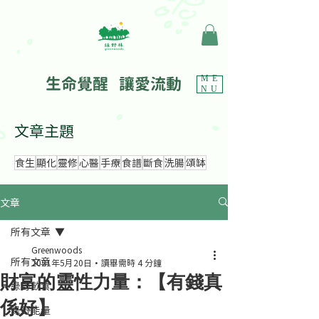
生命覺醒 讓愛流動
ME
NU
文章主題
食生
顯化
靈修
心醫
手療
食譜
斷食
洗腸
頌缽
文章
所有文章
Greenwoods
所有文章
2021年5月20日
讀畢需時 4 分鐘
財富的靈性力量：【有錢真
綠野飲食
係好】
綠野能量