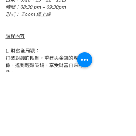
時間：08:30 pm – 09:30pm 
形式： Zoom 線上課
課程內容
1. 財富全局觀： 
打破對錢的限制，重建與金錢的親密關
係，達到輕鬆吸錢，享受財富自來的樂
趣。
2.駕馭錢的四大法則：
靈性和物質相結合，提升財富能量吸引
錢來找你，從此不在辛苦追在錢的後
面。 
3. 財富自由三階段：
先體驗後擁有，讓心動與行動一步到